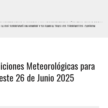
N LA QUE SOBREVIVIÓ UN HOMBRE Y SU FAMILIA TRAS LOS TERREMOTOS: CAYERON
A
 MIENTRAS LA CASA SE INUNDABA
LE Y MURIÓ A MANOS DE VARIOS DE ELLOS EN MATURÍN
ENTRO DE CARACAS CON MÁS DE 20 PERSONAS ADENTRO
iciones Meteorológicas para
US HIJOS, UNO PERDIÓ LA VIDA
S: HALLARON EL CUERPO DENTRO DE SU CASA
 este 26 de Junio 2025
RAS SER ACOSADA Y ABUSADA POR LA PAREJA DE SU ABUELA
E UNA ADOLESCENTE VENEZOLANA EN REUNIÓN CON AMIGOS
 TRATAMIENTO DESENCADENÓ TRAGEDIA FAMILIAR
SUICIDIO A UNA ADOLESCENTE DE 13 AÑOS TRAS ABUSAR DE ELLA