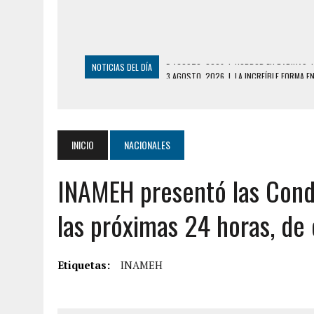
NOTICIAS DEL DÍA
3 AGOSTO, 2026
|
LA INCREÍBLE FORMA E
DESDE EL PISO NUEVE DEL EDIFICIO PETUNI
3 AGOSTO, 2026
|
YARACUY: INTENTÓ DESCONECTAR SU NEVERA
2 AGOSTO, 2026
|
AYUDABA A PERSONAS EN SITUACIÓN DE CAL
INICIO
NACIONALES
2 AGOSTO, 2026
|
COLAPSÓ TECHO DE UNA VIVIENDA EN EL C
INAMEH presentó las Cond
2 AGOSTO, 2026
|
FALCÓN: MUJER ATACÓ CON UN CUCHILLO A S
6 AGOSTO, 2026
|
MISTERIOSA MUERTE DE MODELO EN MONAGA
las próximas 24 horas, de
6 AGOSTO, 2026
|
BARINAS: ADOLESCENTE SE QUITÓ LA VIDA T
6 AGOSTO, 2026
|
CONMOCIÓN EN COLORADO POR ASESINATO D
Etiquetas:
INAMEH
5 AGOSTO, 2026
|
PRESUNTO BROTE PSICÓTICO POR FALTA DE
5 AGOSTO, 2026
|
HORROR EN BARINAS: UN HOMBRE INDUJO AL 