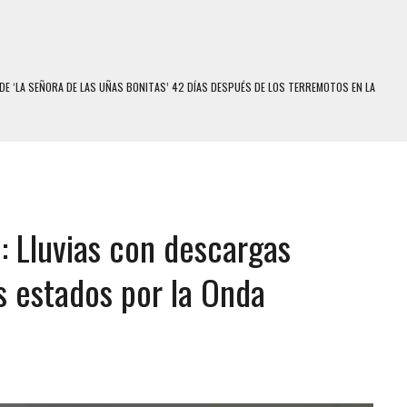
E MODELO EN MONAGAS: HALLARON EL CUERPO DENTRO DE SU CASA
RAS SER ACOSADA Y ABUSADA POR LA PAREJA DE SU ABUELA
E UNA ADOLESCENTE VENEZOLANA EN REUNIÓN CON AMIGOS
 TRATAMIENTO DESENCADENÓ TRAGEDIA FAMILIAR
SUICIDIO A UNA ADOLESCENTE DE 13 AÑOS TRAS ABUSAR DE ELLA
: Lluvias con descargas
 UN HOMBRE Y SU FAMILIA TRAS LOS TERREMOTOS: CAYERON DESDE EL PISO NUEVE DEL
s estados por la Onda
COMERCIAL DE CHACAO
DEJÓ HERIDAS A SU PRIMA Y A OTRO FAMILIAR EN BOLÍVAR
MO DÍA EN SECTORES VECINOS
S UÑAS BONITAS’ 42 DÍAS DESPUÉS DE LOS TERREMOTOS EN LA GUAIRA