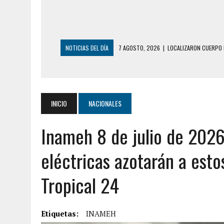
NOTICIAS DEL DÍA
6 AGOSTO, 2026
|
MISTERIOSA MUERTE D
6 AGOSTO, 2026
|
BARINAS: ADOLESCENTE SE QUITÓ LA VIDA T
6 AGOSTO, 2026
|
CONMOCIÓN EN COLORADO POR ASESINATO D
5 AGOSTO, 2026
|
PRESUNTO BROTE PSICÓTICO POR FALTA DE
INICIO
NACIONALES
5 AGOSTO, 2026
|
HORROR EN BARINAS: UN HOMBRE INDUJO AL 
Inameh 8 de julio de 2026
3 AGOSTO, 2026
|
LA INCREÍBLE FORMA EN LA QUE SOBREVIVIÓ
EDIFICIO PETUNIA
eléctricas azotarán a esto
7 AGOSTO, 2026
|
FUGA DE GAS GENERÓ EXPLOSIÓN EN LOCAL 
Tropical 24
7 AGOSTO, 2026
|
HOMBRE ASESINÓ A SU TÍA CON UN PUÑAL Y 
7 AGOSTO, 2026
|
YARACUY: ASESINARON DOS HOMBRES EL MIS
Etiquetas:
7 AGOSTO, 2026
INAMEH
|
LOCALIZARON CUERPO DE ‘LA SEÑORA DE LA