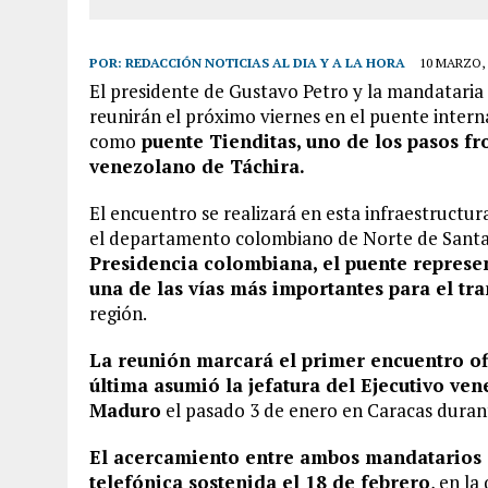
POR:
REDACCIÓN NOTICIAS AL DIA Y A LA HORA
10 MARZO, 
El presidente de Gustavo Petro y la mandataria
reunirán el próximo viernes en el puente inter
como
puente Tienditas, uno de los pasos fr
venezolano de Táchira.
El encuentro se realizará en esta infraestructur
el departamento colombiano de Norte de Santan
Presidencia colombiana, el puente represen
una de las vías más importantes para el tr
región.
La reunión marcará el primer encuentro ofi
última asumió la jefatura del Ejecutivo ven
Maduro
el pasado 3 de enero en Caracas duran
El acercamiento entre ambos mandatarios 
telefónica sostenida el 18 de febrero
, en l