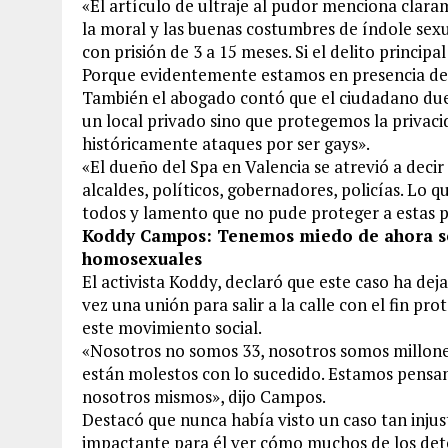
«El artículo de ultraje al pudor menciona clara
la moral y las buenas costumbres de índole sexu
con prisión de 3 a 15 meses. Si el delito principa
Porque evidentemente estamos en presencia de u
También el abogado contó que el ciudadano dueñ
un local privado sino que protegemos la privaci
históricamente ataques por ser gays».
«El dueño del Spa en Valencia se atrevió a deci
alcaldes, políticos, gobernadores, policías. Lo q
todos y lamento que no pude proteger a estas p
Koddy Campos: Tenemos miedo de ahora ser
homosexuales
El activista Koddy, declaró que este caso ha 
vez una unión para salir a la calle con el fin p
este movimiento social.
«Nosotros no somos 33, nosotros somos millone
están molestos con lo sucedido. Estamos pensan
nosotros mismos», dijo Campos.
Destacó que nunca había visto un caso tan injus
impactante para él ver cómo muchos de los det