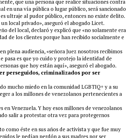
mente, que una persona que realice situaciones contra
al en una vía pública o lugar público, será sancionado
l es ultraje al pudor público, entonces no existe delito.
n local privado», aseguró el abogado Licet.
o del local, declaró y explicó que «no solamente era
dad de los clientes porque han recibido socialmente e
r en plena audiencia, «señora Juez nosotros recibimos
ue pasa es que yo cuido y protejo la identidad de
ersonas que hoy están aquí», aseguró el abogado.
 perseguidos, criminalizados por ser
dejado mucho miedo en la comunidad LGBTIQ+ y a su
roteger a los millones de venezolanos pertenecientes a
s en Venezuela. Y hoy esos millones de venezolanos
do salir a protestar otra vez para protegernos
to como éste en sus años de activista y que fue muy
enidos le pedían perdón a sus madres por ser