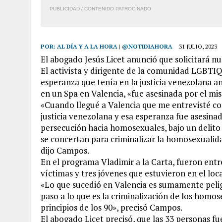
PUBLICIDAD / CONTENIDO PATROCINADO
POR:
AL DÍA Y A LA HORA | @NOTIDIAHORA
31 JULIO, 2023
El abogado Jesús Licet anunció que solicitará nu
El activista y dirigente de la comunidad LGBT
esperanza que tenía en la justicia venezolana 
en un Spa en Valencia, «fue asesinada por el mi
«Cuando llegué a Valencia que me entrevisté co
justicia venezolana y esa esperanza fue asesina
persecución hacia homosexuales, bajo un delito c
se concertan para criminalizar la homosexuali
dijo Campos.
En el programa Vladimir a la Carta, fueron ent
víctimas y tres jóvenes que estuvieron en el lo
«Lo que sucedió en Valencia es sumamente peli
paso a lo que es la criminalización de los homos
principios de los 90», precisó Campos.
El abogado Licet precisó, que las 33 personas f