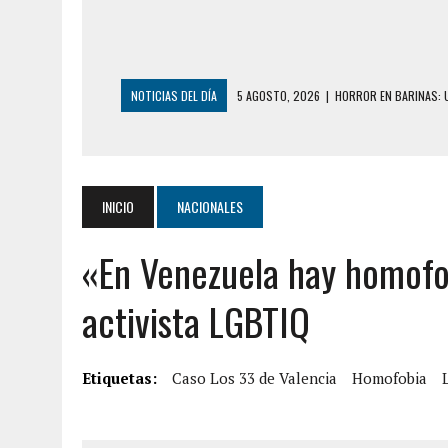
NOTICIAS DEL DÍA
5 AGOSTO, 2026
|
HORROR EN BARINAS: U
3 AGOSTO, 2026
|
LA INCREÍBLE FORMA EN LA QUE SOBREVIVIÓ
EDIFICIO PETUNIA
3 AGOSTO, 2026
|
YARACUY: INTENTÓ DESCONECTAR SU NEVERA
INICIO
NACIONALES
2 AGOSTO, 2026
|
AYUDABA A PERSONAS EN SITUACIÓN DE CAL
«En Venezuela hay homofo
2 AGOSTO, 2026
|
COLAPSÓ TECHO DE UNA VIVIENDA EN EL C
2 AGOSTO, 2026
|
FALCÓN: MUJER ATACÓ CON UN CUCHILLO A S
activista LGBTIQ
6 AGOSTO, 2026
|
MISTERIOSA MUERTE DE MODELO EN MONAGA
6 AGOSTO, 2026
|
BARINAS: ADOLESCENTE SE QUITÓ LA VIDA T
Etiquetas:
Caso Los 33 de Valencia
Homofobia
6 AGOSTO, 2026
|
CONMOCIÓN EN COLORADO POR ASESINATO D
5 AGOSTO, 2026
|
PRESUNTO BROTE PSICÓTICO POR FALTA DE