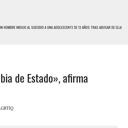
N HOMBRE INDUJO AL SUICIDIO A UNA ADOLESCENTE DE 13 AÑOS TRAS ABUSAR DE ELLA
 UN HOMBRE Y SU FAMILIA TRAS LOS TERREMOTOS: CAYERON DESDE EL PISO NUEVE DEL
 MIENTRAS LA CASA SE INUNDABA
LE Y MURIÓ A MANOS DE VARIOS DE ELLOS EN MATURÍN
bia de Estado», afirma
ENTRO DE CARACAS CON MÁS DE 20 PERSONAS ADENTRO
US HIJOS, UNO PERDIÓ LA VIDA
S: HALLARON EL CUERPO DENTRO DE SU CASA
RAS SER ACOSADA Y ABUSADA POR LA PAREJA DE SU ABUELA
LGBTIQ
E UNA ADOLESCENTE VENEZOLANA EN REUNIÓN CON AMIGOS
 TRATAMIENTO DESENCADENÓ TRAGEDIA FAMILIAR