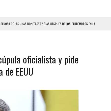
 SEÑORA DE LAS UÑAS BONITAS’ 42 DÍAS DESPUÉS DE LOS TERREMOTOS EN LA
LLARON EL CUERPO DENTRO DE SU CASA
ER ACOSADA Y ABUSADA POR LA PAREJA DE SU ABUELA
cúpula oficialista y pide
 ADOLESCENTE VENEZOLANA EN REUNIÓN CON AMIGOS
AMIENTO DESENCADENÓ TRAGEDIA FAMILIAR
a de EEUU
DIO A UNA ADOLESCENTE DE 13 AÑOS TRAS ABUSAR DE ELLA
OMBRE Y SU FAMILIA TRAS LOS TERREMOTOS: CAYERON DESDE EL PISO NUEVE DEL
CIAL DE CHACAO
ERIDAS A SU PRIMA Y A OTRO FAMILIAR EN BOLÍVAR