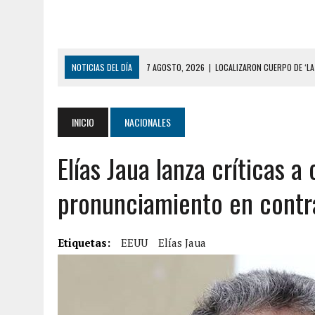
NOTICIAS DEL DÍA
7 AGOSTO, 2026
|
LOCALIZARON CUERPO DE ‘LA
GUAIRA
6 AGOSTO, 2026
|
MISTERIOSA MUERTE DE MODELO EN MONAGAS: HA
INICIO
NACIONALES
6 AGOSTO, 2026
|
BARINAS: ADOLESCENTE SE QUITÓ LA VIDA TRAS S
Elías Jaua lanza críticas a 
6 AGOSTO, 2026
|
CONMOCIÓN EN COLORADO POR ASESINATO DE UNA
5 AGOSTO, 2026
|
PRESUNTO BROTE PSICÓTICO POR FALTA DE TRAT
pronunciamiento en contr
5 AGOSTO, 2026
|
HORROR EN BARINAS: UN HOMBRE INDUJO AL SUICI
3 AGOSTO, 2026
|
LA INCREÍBLE FORMA EN LA QUE SOBREVIVIÓ UN H
Etiquetas:
EEUU
Elías Jaua
EDIFICIO PETUNIA
7 AGOSTO, 2026
|
FUGA DE GAS GENERÓ EXPLOSIÓN EN LOCAL COMER
7 AGOSTO, 2026
|
HOMBRE ASESINÓ A SU TÍA CON UN PUÑAL Y DEJÓ H