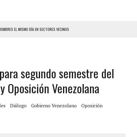
HOMBRES EL MISMO DÍA EN SECTORES VECINOS
S BONITAS’ 42 DÍAS DESPUÉS DE LOS TERREMOTOS EN LA GUAIRA
LLARON EL CUERPO DENTRO DE SU CASA
ER ACOSADA Y ABUSADA POR LA PAREJA DE SU ABUELA
 para segundo semestre del
 ADOLESCENTE VENEZOLANA EN REUNIÓN CON AMIGOS
AMIENTO DESENCADENÓ TRAGEDIA FAMILIAR
y Oposición Venezolana
DIO A UNA ADOLESCENTE DE 13 AÑOS TRAS ABUSAR DE ELLA
 GRAN MAGNITUD EN ZONA INDUSTRIAL DE EL LLANITO
les
Diálogo
Gobierno Venezolano
Oposición
CIAL DE CHACAO
ERIDAS A SU PRIMA Y A OTRO FAMILIAR EN BOLÍVAR