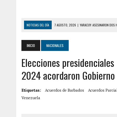
NOTICIAS DEL DÍA
7 AGOSTO, 2026
|
YARACUY: ASESINARON DOS 
7 AGOSTO, 2026
|
LOCALIZARON CUERPO DE ‘LA SEÑORA DE LAS UÑA
6 AGOSTO, 2026
|
MISTERIOSA MUERTE DE MODELO EN MONAGAS: HA
INICIO
NACIONALES
6 AGOSTO, 2026
|
BARINAS: ADOLESCENTE SE QUITÓ LA VIDA TRAS S
Elecciones presidenciales
6 AGOSTO, 2026
|
CONMOCIÓN EN COLORADO POR ASESINATO DE UNA
5 AGOSTO, 2026
|
PRESUNTO BROTE PSICÓTICO POR FALTA DE TRAT
2024 acordaron Gobierno 
5 AGOSTO, 2026
|
HORROR EN BARINAS: UN HOMBRE INDUJO AL SUICI
8 AGOSTO, 2026
|
BOMBEROS DE CARACAS COMBATIERON INCENDIO DE
Etiquetas:
Acuerdos de Barbados
Acuerdos Parcia
7 AGOSTO, 2026
|
FUGA DE GAS GENERÓ EXPLOSIÓN EN LOCAL COMER
Venezuela
7 AGOSTO, 2026
|
HOMBRE ASESINÓ A SU TÍA CON UN PUÑAL Y DEJÓ H