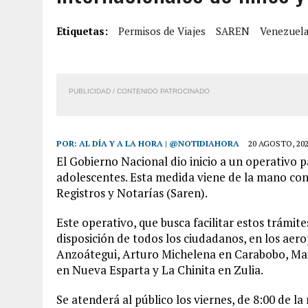
7 AGOSTO, 2026
|
FUGA DE GAS GENERÓ EXPLOSIÓN EN LOCAL COMER
Etiquetas:
Permisos de Viajes
SAREN
Venezuel
7 AGOSTO, 2026
|
HOMBRE ASESINÓ A SU TÍA CON UN PUÑAL Y DEJÓ H
7 AGOSTO, 2026
|
YARACUY: ASESINARON DOS HOMBRES EL MISMO DÍ
7 AGOSTO, 2026
|
LOCALIZARON CUERPO DE ‘LA SEÑORA DE LAS UÑA
PUBLICIDAD / CONTENIDO PATROCINADO
POR:
AL DÍA Y A LA HORA | @NOTIDIAHORA
20 AGOSTO, 20
El Gobierno Nacional dio inicio a un operativo p
adolescentes. Esta medida viene de la mano co
Registros y Notarías (Saren).
Este operativo, que busca facilitar estos trámit
disposición de todos los ciudadanos, en los ae
Anzoátegui, Arturo Michelena en Carabobo, Mai
en Nueva Esparta y La Chinita en Zulia.
Se atenderá al público los viernes, de 8:00 de la