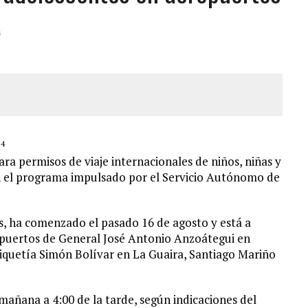
CIAL DE CHACAO
a
ERIDAS A SU PRIMA Y A OTRO FAMILIAR EN BOLÍVAR
A EN SECTORES VECINOS
S BONITAS’ 42 DÍAS DESPUÉS DE LOS TERREMOTOS EN LA GUAIRA
24
ara permisos de viaje internacionales de niños, niñas y
n el programa impulsado por el Servicio Autónomo de
es, ha comenzado el pasado 16 de agosto y está a
ropuertos de General José Antonio Anzoátegui en
quetía Simón Bolívar en La Guaira, Santiago Mariño
 mañana a 4:00 de la tarde, según indicaciones del