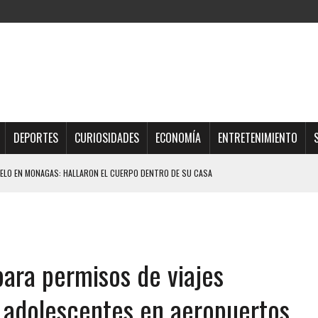
DEPORTES
CURIOSIDADES
ECONOMÍA
ENTRETENIMIENTO
ELO EN MONAGAS: HALLARON EL CUERPO DENTRO DE SU CASA
ER ACOSADA Y ABUSADA POR LA PAREJA DE SU ABUELA
 ADOLESCENTE VENEZOLANA EN REUNIÓN CON AMIGOS
AMIENTO DESENCADENÓ TRAGEDIA FAMILIAR
para permisos de viajes
DIO A UNA ADOLESCENTE DE 13 AÑOS TRAS ABUSAR DE ELLA
OMBRE Y SU FAMILIA TRAS LOS TERREMOTOS: CAYERON DESDE EL PISO NUEVE DEL
y adolescentes en aeropuertos