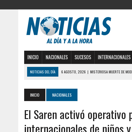
INICIO
NACIONALES
SUCESOS
INTERNACIONALES
NOTICIAS DEL DÍA
6 AGOSTO, 2026
|
MISTERIOSA MUERTE DE MOD
6 AGOSTO, 2026
|
BARINAS: ADOLESCENTE SE QUITÓ LA VIDA TRAS S
6 AGOSTO, 2026
|
CONMOCIÓN EN COLORADO POR ASESINATO DE UNA
INICIO
NACIONALES
5 AGOSTO, 2026
|
PRESUNTO BROTE PSICÓTICO POR FALTA DE TRAT
El Saren activó operativo 
5 AGOSTO, 2026
|
HORROR EN BARINAS: UN HOMBRE INDUJO AL SUICI
3 AGOSTO, 2026
|
LA INCREÍBLE FORMA EN LA QUE SOBREVIVIÓ UN H
internacionales de niños 
EDIFICIO PETUNIA