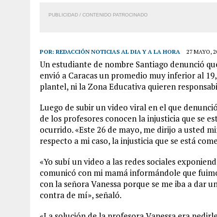
PUBLICIDAD / CONTENIDO PATROCINADO
POR:
REDACCIÓN NOTICIAS AL DIA Y A LA HORA
27 MAYO, 2
Un estudiante de nombre Santiago denunció que 
envió a Caracas un promedio muy inferior al 19,2
plantel, ni la Zona Educativa quieren responsabi
Luego de subir un video viral en el que denunci
de los profesores conocen la injusticia que se e
ocurrido. «Este 26 de mayo, me dirijo a usted m
respecto a mi caso, la injusticia que se está co
«Yo subí un video a las redes sociales exponiend
comunicó con mi mamá informándole que fuimos 
con la señora Vanessa porque se me iba a dar un
contra de mí», señaló.
«La solución de la profesora Vanessa era pedirl