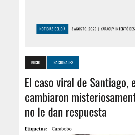
NOTICIAS DEL DÍA
3 AGOSTO, 2026
|
YARACUY: INTENTÓ DE
2 AGOSTO, 2026
|
AYUDABA A PERSONAS EN SITUACIÓN DE CAL
2 AGOSTO, 2026
|
COLAPSÓ TECHO DE UNA VIVIENDA EN EL C
2 AGOSTO, 2026
|
FALCÓN: MUJER ATACÓ CON UN CUCHILLO A S
INICIO
NACIONALES
2 AGOSTO, 2026
|
CONMOCIÓN EN CHILE POR BRUTAL CRIMEN 
El caso viral de Santiago,
1 AGOSTO, 2026
|
UN MUERTO Y 5 HERIDOS SALDO DE COLISIÓN
31 JULIO, 2026
|
ASESINARON A ADOLESCENTE VENEZOLANO DE 15
cambiaron misteriosament
5 AGOSTO, 2026
|
PRESUNTO BROTE PSICÓTICO POR FALTA DE
no le dan respuesta
5 AGOSTO, 2026
|
HORROR EN BARINAS: UN HOMBRE INDUJO AL 
3 AGOSTO, 2026
|
LA INCREÍBLE FORMA EN LA QUE SOBREVIVIÓ
Etiquetas:
EDIFICIO PETUNIA
Carabobo