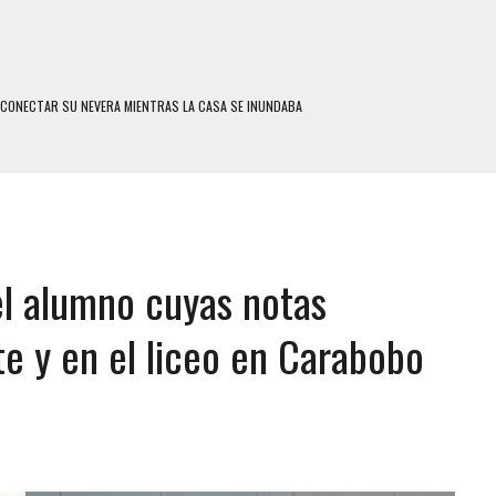
SCONECTAR SU NEVERA MIENTRAS LA CASA SE INUNDABA
LE Y MURIÓ A MANOS DE VARIOS DE ELLOS EN MATURÍN
ENTRO DE CARACAS CON MÁS DE 20 PERSONAS ADENTRO
US HIJOS, UNO PERDIÓ LA VIDA
CONTRA ADOLESCENTE VENEZOLANO: AUTOR MATERIAL SE MANTIENE EN FUGA
 el alumno cuyas notas
 MÚLTIPLE EN LA AUTOPISTA VALLE-COCHE
 AÑOS EN LICEO DE CHILE: SUS COMPAÑEROS LO ESPERARON EN LA SALIDA
e y en el liceo en Carabobo
 TRATAMIENTO DESENCADENÓ TRAGEDIA FAMILIAR
SUICIDIO A UNA ADOLESCENTE DE 13 AÑOS TRAS ABUSAR DE ELLA
 UN HOMBRE Y SU FAMILIA TRAS LOS TERREMOTOS: CAYERON DESDE EL PISO NUEVE DEL