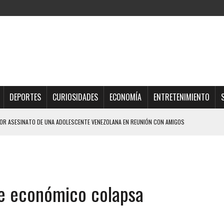
DEPORTES
CURIOSIDADES
ECONOMÍA
ENTRETENIMIENTO
R ASESINATO DE UNA ADOLESCENTE VENEZOLANA EN REUNIÓN CON AMIGOS
AMIENTO DESENCADENÓ TRAGEDIA FAMILIAR
DIO A UNA ADOLESCENTE DE 13 AÑOS TRAS ABUSAR DE ELLA
OMBRE Y SU FAMILIA TRAS LOS TERREMOTOS: CAYERON DESDE EL PISO NUEVE DEL
e económico colapsa
TRAS LA CASA SE INUNDABA
URIÓ A MANOS DE VARIOS DE ELLOS EN MATURÍN