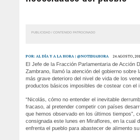
2 AGOSTO, 2026
|
COLAPSÓ TECHO DE UNA VIVIENDA EN EL CENTRO
2 AGOSTO, 2026
|
FALCÓN: MUJER ATACÓ CON UN CUCHILLO A SUS HI
6 AGOSTO, 2026
|
MISTERIOSA MUERTE DE MODELO EN MONAGAS: HA
PUBLICIDAD / CONTENIDO PATROCINADO
6 AGOSTO, 2026
|
BARINAS: ADOLESCENTE SE QUITÓ LA VIDA TRAS S
POR:
AL DÍA Y A LA HORA | @NOTIDIAHORA
24 AGOSTO, 20
El Jefe de la Fracción Parlamentaria de Acción 
Zambrano, llamó la atención del gobierno sobre l
más grave deterioro del nivel de vida de los ven
productos básicos imposibles de costear con el i
“Nicolás, cómo no entender el inevitable derrum
fracaso, al pretender competir con países desarr
que hemos observado en los últimos tiempos”, c
consignada este lunes en Miraflores, en la cual
enfrenta el pueblo para abastecer de alimento s