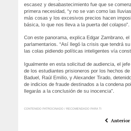
escasez y desabastecimiento fue que se comenzar
primera necesidad, “y no se van como las lluvias
más cosas y los excesivos precios hacen imposi
básica, lo que nos lleva a la puerta del colapso”.
Con este panorama, explica Edgar Zambrano, el p
parlamentarios. “Así llegó la crisis que tendrá s
las colas pidiendo políticas inteligentes vía con
Igualmente en esta solicitud de audiencia, el jefe
de los estudiantes prisioneros por los hechos de 
Baduel, Raúl Emilio, y Alexander Tirado, deteni
de indicios de fraude destinados a la condena pol
llegarás a la conclusión de su inocencia”.
CONTENIDO PATROCINADO / RECOMENDADO PARA TI
Anterior