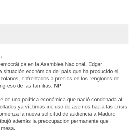
 DE CARACAS CON MÁS DE 20 PERSONAS ADENTRO
JOS, UNO PERDIÓ LA VIDA
LLARON EL CUERPO DENTRO DE SU CASA
ER ACOSADA Y ABUSADA POR LA PAREJA DE SU ABUELA
15
Democrática en la Asamblea Nacional, Edgar
a situación económica del país que ha producido el
ezolanos, enfrentados a precios en los renglones de
ngreso de las familias.
NP
be de una política económica que nació condenada al
ollados ya víctimas incluso de asomos hacia las crisis
omienza la nueva solicitud de audiencia a Maduro
 dibujó además la preocupación permanente que
u mesa.