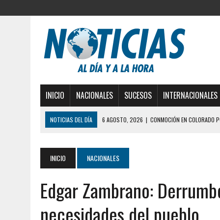
INICIO
NACIONALES
SUCESOS
INTERNACIONALES
NOTICIAS DEL DÍA
6 AGOSTO, 2026
|
CONMOCIÓN EN COLORADO PO
5 AGOSTO, 2026
|
PRESUNTO BROTE PSICÓTICO POR FALTA DE TRAT
5 AGOSTO, 2026
|
HORROR EN BARINAS: UN HOMBRE INDUJO AL SUICI
INICIO
NACIONALES
3 AGOSTO, 2026
|
LA INCREÍBLE FORMA EN LA QUE SOBREVIVIÓ UN H
Edgar Zambrano: Derrumb
EDIFICIO PETUNIA
3 AGOSTO, 2026
|
YARACUY: INTENTÓ DESCONECTAR SU NEVERA MIEN
necesidades del pueblo
2 AGOSTO, 2026
|
AYUDABA A PERSONAS EN SITUACIÓN DE CALLE Y M