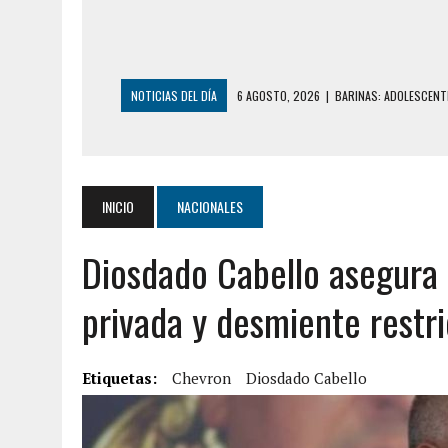
NOTICIAS DEL DÍA
6 AGOSTO, 2026
|
BARINAS: ADOLESCENTE
6 AGOSTO, 2026
|
CONMOCIÓN EN COLORADO POR ASESINATO D
5 AGOSTO, 2026
|
PRESUNTO BROTE PSICÓTICO POR FALTA DE
5 AGOSTO, 2026
|
HORROR EN BARINAS: UN HOMBRE INDUJO AL 
INICIO
NACIONALES
3 AGOSTO, 2026
|
LA INCREÍBLE FORMA EN LA QUE SOBREVIVIÓ
Diosdado Cabello asegura 
EDIFICIO PETUNIA
7 AGOSTO, 2026
|
FUGA DE GAS GENERÓ EXPLOSIÓN EN LOCAL 
privada y desmiente restr
7 AGOSTO, 2026
|
HOMBRE ASESINÓ A SU TÍA CON UN PUÑAL Y 
7 AGOSTO, 2026
|
YARACUY: ASESINARON DOS HOMBRES EL MIS
Etiquetas:
Chevron
Diosdado Cabello
7 AGOSTO, 2026
|
LOCALIZARON CUERPO DE ‘LA SEÑORA DE LA
6 AGOSTO, 2026
|
MISTERIOSA MUERTE DE MODELO EN MONAGA