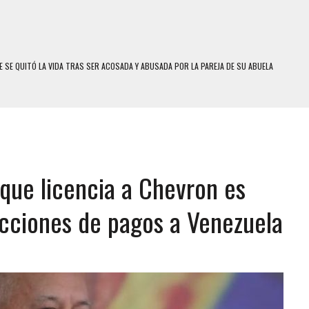
 SE QUITÓ LA VIDA TRAS SER ACOSADA Y ABUSADA POR LA PAREJA DE SU ABUELA
E UNA ADOLESCENTE VENEZOLANA EN REUNIÓN CON AMIGOS
 TRATAMIENTO DESENCADENÓ TRAGEDIA FAMILIAR
SUICIDIO A UNA ADOLESCENTE DE 13 AÑOS TRAS ABUSAR DE ELLA
 UN HOMBRE Y SU FAMILIA TRAS LOS TERREMOTOS: CAYERON DESDE EL PISO NUEVE DEL
que licencia a Chevron es
COMERCIAL DE CHACAO
icciones de pagos a Venezuela
DEJÓ HERIDAS A SU PRIMA Y A OTRO FAMILIAR EN BOLÍVAR
MO DÍA EN SECTORES VECINOS
S UÑAS BONITAS’ 42 DÍAS DESPUÉS DE LOS TERREMOTOS EN LA GUAIRA
S: HALLARON EL CUERPO DENTRO DE SU CASA