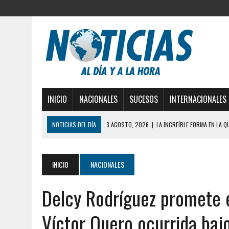
INICIO
NACIONALES
SUCESOS
INTERNACIONALES
NOTICIAS DEL DÍA
3 AGOSTO, 2026
|
YARACUY: INTENTÓ DESCONE
2 AGOSTO, 2026
|
AYUDABA A PERSONAS EN SITUACIÓN DE CALLE Y M
2 AGOSTO, 2026
|
COLAPSÓ TECHO DE UNA VIVIENDA EN EL CENTRO
INICIO
NACIONALES
2 AGOSTO, 2026
|
FALCÓN: MUJER ATACÓ CON UN CUCHILLO A SUS HI
Delcy Rodríguez promete 
2 AGOSTO, 2026
|
CONMOCIÓN EN CHILE POR BRUTAL CRIMEN CONTR
6 AGOSTO, 2026
|
BARINAS: ADOLESCENTE SE QUITÓ LA VIDA TRAS S
Víctor Quero ocurrida baj
6 AGOSTO, 2026
|
CONMOCIÓN EN COLORADO POR ASESINATO DE UNA