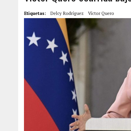
5 AGOSTO, 2026
|
PRESUNTO BROTE PSICÓTICO POR FALTA DE TRAT
Etiquetas:
Delcy Rodríguez
Víctor Quero
5 AGOSTO, 2026
|
HORROR EN BARINAS: UN HOMBRE INDUJO AL SUICI
3 AGOSTO, 2026
|
LA INCREÍBLE FORMA EN LA QUE SOBREVIVIÓ UN H
EDIFICIO PETUNIA