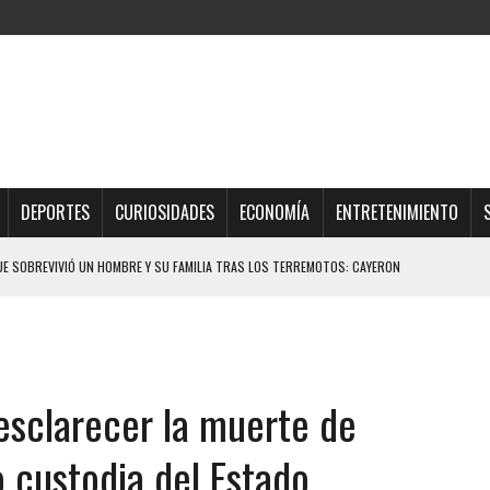
DEPORTES
CURIOSIDADES
ECONOMÍA
ENTRETENIMIENTO
CTAR SU NEVERA MIENTRAS LA CASA SE INUNDABA
URIÓ A MANOS DE VARIOS DE ELLOS EN MATURÍN
 DE CARACAS CON MÁS DE 20 PERSONAS ADENTRO
JOS, UNO PERDIÓ LA VIDA
esclarecer la muerte de
A ADOLESCENTE VENEZOLANO: AUTOR MATERIAL SE MANTIENE EN FUGA
ER ACOSADA Y ABUSADA POR LA PAREJA DE SU ABUELA
o custodia del Estado
 ADOLESCENTE VENEZOLANA EN REUNIÓN CON AMIGOS