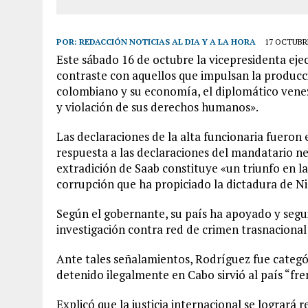
POR:
REDACCIÓN NOTICIAS AL DIA Y A LA HORA
17 OCTUBRE
Este sábado 16 de octubre la vicepresidenta ej
contraste con aquellos que impulsan la producci
colombiano y su economía, el diplomático venez
y violación de sus derechos humanos».
Las declaraciones de la alta funcionaria fueron e
respuesta a las declaraciones del mandatario ne
extradición de Saab constituye «un triunfo en la 
corrupción que ha propiciado la dictadura de N
Según el gobernante, su país ha apoyado y segui
investigación contra red de crimen trasnacional
Ante tales señalamientos, Rodríguez fue categór
detenido ilegalmente en Cabo sirvió al país “fre
Explicó que la justicia internacional se logrará re