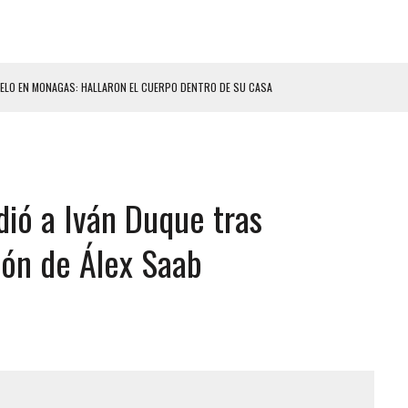
ELO EN MONAGAS: HALLARON EL CUERPO DENTRO DE SU CASA
ER ACOSADA Y ABUSADA POR LA PAREJA DE SU ABUELA
 ADOLESCENTE VENEZOLANA EN REUNIÓN CON AMIGOS
AMIENTO DESENCADENÓ TRAGEDIA FAMILIAR
dió a Iván Duque tras
DIO A UNA ADOLESCENTE DE 13 AÑOS TRAS ABUSAR DE ELLA
OMBRE Y SU FAMILIA TRAS LOS TERREMOTOS: CAYERON DESDE EL PISO NUEVE DEL
ión de Álex Saab
CIAL DE CHACAO
ERIDAS A SU PRIMA Y A OTRO FAMILIAR EN BOLÍVAR
A EN SECTORES VECINOS
S BONITAS’ 42 DÍAS DESPUÉS DE LOS TERREMOTOS EN LA GUAIRA