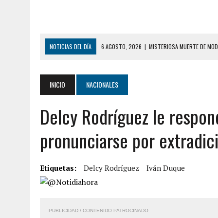
NOTICIAS DEL DÍA
6 AGOSTO, 2026
|
MISTERIOSA MUERTE DE MOD
6 AGOSTO, 2026
|
BARINAS: ADOLESCENTE SE QUITÓ LA VIDA TRAS S
6 AGOSTO, 2026
|
CONMOCIÓN EN COLORADO POR ASESINATO DE UNA
INICIO
NACIONALES
5 AGOSTO, 2026
|
PRESUNTO BROTE PSICÓTICO POR FALTA DE TRAT
Delcy Rodríguez le respon
5 AGOSTO, 2026
|
HORROR EN BARINAS: UN HOMBRE INDUJO AL SUICI
3 AGOSTO, 2026
|
LA INCREÍBLE FORMA EN LA QUE SOBREVIVIÓ UN H
pronunciarse por extradic
EDIFICIO PETUNIA
7 AGOSTO, 2026
|
FUGA DE GAS GENERÓ EXPLOSIÓN EN LOCAL COMER
Etiquetas:
Delcy Rodríguez
Iván Duque
7 AGOSTO, 2026
|
HOMBRE ASESINÓ A SU TÍA CON UN PUÑAL Y DEJÓ H
7 AGOSTO, 2026
|
YARACUY: ASESINARON DOS HOMBRES EL MISMO DÍ
7 AGOSTO, 2026
|
LOCALIZARON CUERPO DE ‘LA SEÑORA DE LAS UÑA
PUBLICIDAD / CONTENIDO PATROCINADO