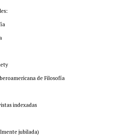
les:
fía
a
iety
Iberoamericana de Filosofía
vistas indexadas
almente jubilada)