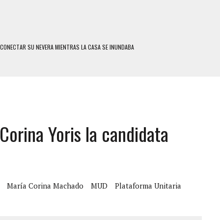
SCONECTAR SU NEVERA MIENTRAS LA CASA SE INUNDABA
LE Y MURIÓ A MANOS DE VARIOS DE ELLOS EN MATURÍN
ENTRO DE CARACAS CON MÁS DE 20 PERSONAS ADENTRO
US HIJOS, UNO PERDIÓ LA VIDA
CONTRA ADOLESCENTE VENEZOLANO: AUTOR MATERIAL SE MANTIENE EN FUGA
Corina Yoris la candidata
 MÚLTIPLE EN LA AUTOPISTA VALLE-COCHE
 AÑOS EN LICEO DE CHILE: SUS COMPAÑEROS LO ESPERARON EN LA SALIDA
 TRATAMIENTO DESENCADENÓ TRAGEDIA FAMILIAR
SUICIDIO A UNA ADOLESCENTE DE 13 AÑOS TRAS ABUSAR DE ELLA
María Corina Machado
MUD
Plataforma Unitaria
 UN HOMBRE Y SU FAMILIA TRAS LOS TERREMOTOS: CAYERON DESDE EL PISO NUEVE DEL