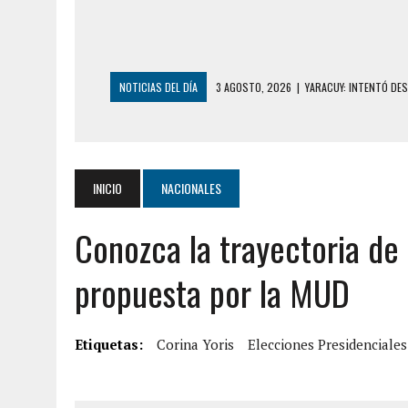
NOTICIAS DEL DÍA
3 AGOSTO, 2026
|
YARACUY: INTENTÓ DE
2 AGOSTO, 2026
|
AYUDABA A PERSONAS EN SITUACIÓN DE CAL
2 AGOSTO, 2026
|
COLAPSÓ TECHO DE UNA VIVIENDA EN EL C
2 AGOSTO, 2026
|
FALCÓN: MUJER ATACÓ CON UN CUCHILLO A S
INICIO
NACIONALES
2 AGOSTO, 2026
|
CONMOCIÓN EN CHILE POR BRUTAL CRIMEN 
Conozca la trayectoria de 
1 AGOSTO, 2026
|
UN MUERTO Y 5 HERIDOS SALDO DE COLISIÓN
31 JULIO, 2026
|
ASESINARON A ADOLESCENTE VENEZOLANO DE 15
propuesta por la MUD
5 AGOSTO, 2026
|
PRESUNTO BROTE PSICÓTICO POR FALTA DE
5 AGOSTO, 2026
|
HORROR EN BARINAS: UN HOMBRE INDUJO AL 
Etiquetas:
Corina Yoris
Elecciones Presidenciales
3 AGOSTO, 2026
|
LA INCREÍBLE FORMA EN LA QUE SOBREVIVIÓ
EDIFICIO PETUNIA