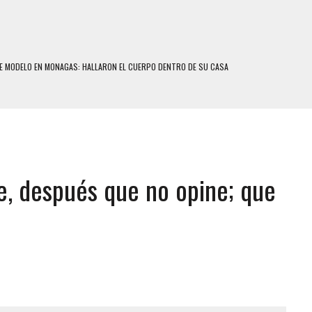
E MODELO EN MONAGAS: HALLARON EL CUERPO DENTRO DE SU CASA
RAS SER ACOSADA Y ABUSADA POR LA PAREJA DE SU ABUELA
E UNA ADOLESCENTE VENEZOLANA EN REUNIÓN CON AMIGOS
 TRATAMIENTO DESENCADENÓ TRAGEDIA FAMILIAR
SUICIDIO A UNA ADOLESCENTE DE 13 AÑOS TRAS ABUSAR DE ELLA
ote, después que no opine; que
 UN HOMBRE Y SU FAMILIA TRAS LOS TERREMOTOS: CAYERON DESDE EL PISO NUEVE DEL
COMERCIAL DE CHACAO
DEJÓ HERIDAS A SU PRIMA Y A OTRO FAMILIAR EN BOLÍVAR
MO DÍA EN SECTORES VECINOS
S UÑAS BONITAS’ 42 DÍAS DESPUÉS DE LOS TERREMOTOS EN LA GUAIRA