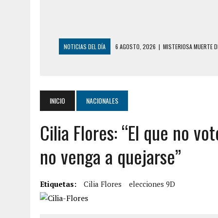
NOTICIAS DEL DÍA
6 AGOSTO, 2026
|
MISTERIOSA MUERTE D
6 AGOSTO, 2026
|
BARINAS: ADOLESCENTE SE QUITÓ LA VIDA T
6 AGOSTO, 2026
|
CONMOCIÓN EN COLORADO POR ASESINATO D
5 AGOSTO, 2026
|
PRESUNTO BROTE PSICÓTICO POR FALTA DE
INICIO
NACIONALES
5 AGOSTO, 2026
|
HORROR EN BARINAS: UN HOMBRE INDUJO AL 
Cilia Flores: “El que no v
3 AGOSTO, 2026
|
LA INCREÍBLE FORMA EN LA QUE SOBREVIVIÓ
EDIFICIO PETUNIA
no venga a quejarse”
7 AGOSTO, 2026
|
FUGA DE GAS GENERÓ EXPLOSIÓN EN LOCAL 
7 AGOSTO, 2026
|
HOMBRE ASESINÓ A SU TÍA CON UN PUÑAL Y 
Etiquetas:
Cilia Flores
elecciones 9D
7 AGOSTO, 2026
|
YARACUY: ASESINARON DOS HOMBRES EL MIS
7 AGOSTO, 2026
|
LOCALIZARON CUERPO DE ‘LA SEÑORA DE LA