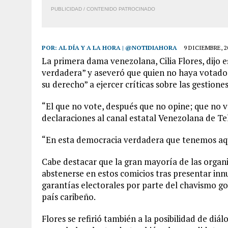
PUBLICIDAD / CONTENIDO PATROCINADO
POR:
AL DÍA Y A LA HORA | @NOTIDIAHORA
9 DICIEMBRE, 2
La primera dama venezolana, Cilia Flores, dijo
verdadera” y aseveró que quien no haya votado 
su derecho” a ejercer críticas sobre las gestiones
“El que no vote, después que no opine; que no v
declaraciones al canal estatal Venezolana de Te
“En esta democracia verdadera que tenemos aqu
Cabe destacar que la gran mayoría de las organi
abstenerse en estos comicios tras presentar inn
garantías electorales por parte del chavismo go
país caribeño.
Flores se refirió también a la posibilidad de diál