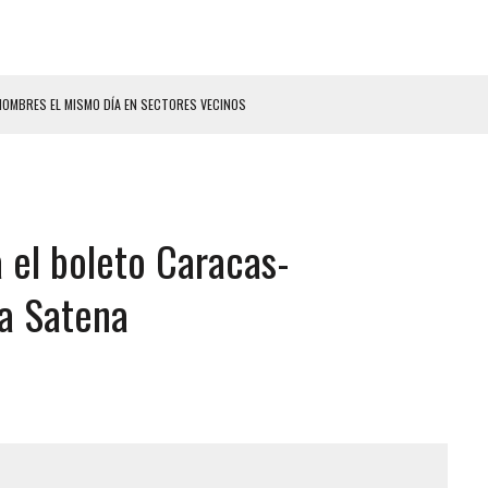
HOMBRES EL MISMO DÍA EN SECTORES VECINOS
S BONITAS’ 42 DÍAS DESPUÉS DE LOS TERREMOTOS EN LA GUAIRA
LLARON EL CUERPO DENTRO DE SU CASA
ER ACOSADA Y ABUSADA POR LA PAREJA DE SU ABUELA
a el boleto Caracas-
 ADOLESCENTE VENEZOLANA EN REUNIÓN CON AMIGOS
AMIENTO DESENCADENÓ TRAGEDIA FAMILIAR
ea Satena
DIO A UNA ADOLESCENTE DE 13 AÑOS TRAS ABUSAR DE ELLA
 GRAN MAGNITUD EN ZONA INDUSTRIAL DE EL LLANITO
CIAL DE CHACAO
ERIDAS A SU PRIMA Y A OTRO FAMILIAR EN BOLÍVAR