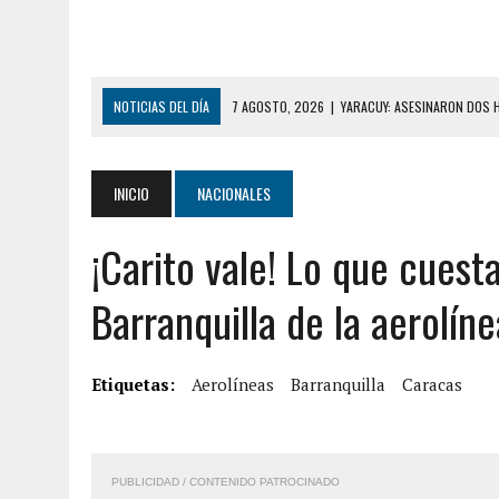
NOTICIAS DEL DÍA
7 AGOSTO, 2026
|
YARACUY: ASESINARON DOS 
7 AGOSTO, 2026
|
LOCALIZARON CUERPO DE ‘LA SEÑORA DE LAS UÑA
6 AGOSTO, 2026
|
MISTERIOSA MUERTE DE MODELO EN MONAGAS: HA
INICIO
NACIONALES
6 AGOSTO, 2026
|
BARINAS: ADOLESCENTE SE QUITÓ LA VIDA TRAS S
¡Carito vale! Lo que cuest
6 AGOSTO, 2026
|
CONMOCIÓN EN COLORADO POR ASESINATO DE UNA
5 AGOSTO, 2026
|
PRESUNTO BROTE PSICÓTICO POR FALTA DE TRAT
Barranquilla de la aerolín
5 AGOSTO, 2026
|
HORROR EN BARINAS: UN HOMBRE INDUJO AL SUICI
8 AGOSTO, 2026
|
BOMBEROS DE CARACAS COMBATIERON INCENDIO DE
Etiquetas:
Aerolíneas
Barranquilla
Caracas
7 AGOSTO, 2026
|
FUGA DE GAS GENERÓ EXPLOSIÓN EN LOCAL COMER
7 AGOSTO, 2026
|
HOMBRE ASESINÓ A SU TÍA CON UN PUÑAL Y DEJÓ H
PUBLICIDAD / CONTENIDO PATROCINADO