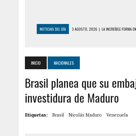
NOTICIAS DEL DÍA
3 AGOSTO, 2026
|
LA INCREÍBLE FORMA E
DESDE EL PISO NUEVE DEL EDIFICIO PETUNI
3 AGOSTO, 2026
|
YARACUY: INTENTÓ DESCONECTAR SU NEVERA
2 AGOSTO, 2026
|
AYUDABA A PERSONAS EN SITUACIÓN DE CAL
INICIO
NACIONALES
2 AGOSTO, 2026
|
COLAPSÓ TECHO DE UNA VIVIENDA EN EL C
Brasil planea que su embaj
2 AGOSTO, 2026
|
FALCÓN: MUJER ATACÓ CON UN CUCHILLO A S
2 AGOSTO, 2026
|
CONMOCIÓN EN CHILE POR BRUTAL CRIMEN 
investidura de Maduro
1 AGOSTO, 2026
|
UN MUERTO Y 5 HERIDOS SALDO DE COLISIÓN
6 AGOSTO, 2026
|
CONMOCIÓN EN COLORADO POR ASESINATO D
Etiquetas:
Brasil
Nicolás Maduro
Venezuela
5 AGOSTO, 2026
|
PRESUNTO BROTE PSICÓTICO POR FALTA DE
5 AGOSTO, 2026
|
HORROR EN BARINAS: UN HOMBRE INDUJO AL 