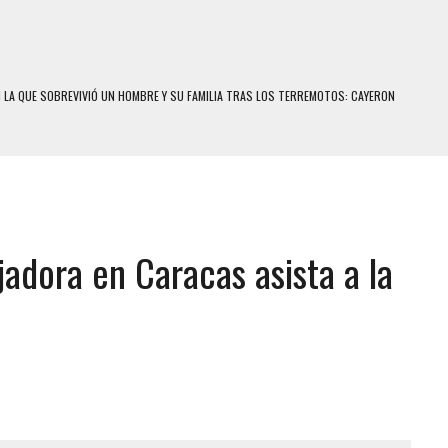
N LA QUE SOBREVIVIÓ UN HOMBRE Y SU FAMILIA TRAS LOS TERREMOTOS: CAYERON
A
 MIENTRAS LA CASA SE INUNDABA
LE Y MURIÓ A MANOS DE VARIOS DE ELLOS EN MATURÍN
ENTRO DE CARACAS CON MÁS DE 20 PERSONAS ADENTRO
adora en Caracas asista a la
US HIJOS, UNO PERDIÓ LA VIDA
CONTRA ADOLESCENTE VENEZOLANO: AUTOR MATERIAL SE MANTIENE EN FUGA
 MÚLTIPLE EN LA AUTOPISTA VALLE-COCHE
E UNA ADOLESCENTE VENEZOLANA EN REUNIÓN CON AMIGOS
 TRATAMIENTO DESENCADENÓ TRAGEDIA FAMILIAR
SUICIDIO A UNA ADOLESCENTE DE 13 AÑOS TRAS ABUSAR DE ELLA