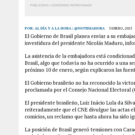
PUBLICIDAD / CONTENIDO PATROCINADO
POR:
AL DÍA Y A LA HORA | @NOTIDIAHORA
3 ENERO, 2025
El Gobierno de Brasil planea enviar a su embajad
investidura del presidente Nicolás Maduro, info
La asistencia de la embajadora está condicionada
Brasil, algo que todavía no ha ocurrido a una s
próximo 10 de enero, según explicaron las fuent
El Gobierno brasileño no ha reconocido la victor
proclamada por el Consejo Nacional Electoral (C
El presidente brasileño, Luiz Inácio Lula da Silv
reiteradamente que el CNE divulgue las actas e
comicios, un reclamo que hasta ahora ha sido i
La posición de Brasil generó tensiones con Cara