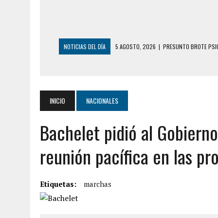
NOTICIAS DEL DÍA
5 AGOSTO, 2026
|
PRESUNTO BROTE PSIC
5 AGOSTO, 2026
|
HORROR EN BARINAS: UN HOMBRE INDUJO AL 
3 AGOSTO, 2026
|
LA INCREÍBLE FORMA EN LA QUE SOBREVIVIÓ
EDIFICIO PETUNIA
INICIO
NACIONALES
3 AGOSTO, 2026
|
YARACUY: INTENTÓ DESCONECTAR SU NEVERA
Bachelet pidió al Gobiern
2 AGOSTO, 2026
|
AYUDABA A PERSONAS EN SITUACIÓN DE CAL
7 AGOSTO, 2026
|
YARACUY: ASESINARON DOS HOMBRES EL MIS
reunión pacífica en las pr
7 AGOSTO, 2026
|
LOCALIZARON CUERPO DE ‘LA SEÑORA DE LA
6 AGOSTO, 2026
|
MISTERIOSA MUERTE DE MODELO EN MONAGA
Etiquetas:
marchas
6 AGOSTO, 2026
|
BARINAS: ADOLESCENTE SE QUITÓ LA VIDA T
6 AGOSTO, 2026
|
CONMOCIÓN EN COLORADO POR ASESINATO D