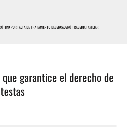
ÓTICO POR FALTA DE TRATAMIENTO DESENCADENÓ TRAGEDIA FAMILIAR
SUICIDIO A UNA ADOLESCENTE DE 13 AÑOS TRAS ABUSAR DE ELLA
 UN HOMBRE Y SU FAMILIA TRAS LOS TERREMOTOS: CAYERON DESDE EL PISO NUEVE DEL
 MIENTRAS LA CASA SE INUNDABA
o que garantice el derecho de
LE Y MURIÓ A MANOS DE VARIOS DE ELLOS EN MATURÍN
MO DÍA EN SECTORES VECINOS
otestas
S UÑAS BONITAS’ 42 DÍAS DESPUÉS DE LOS TERREMOTOS EN LA GUAIRA
S: HALLARON EL CUERPO DENTRO DE SU CASA
RAS SER ACOSADA Y ABUSADA POR LA PAREJA DE SU ABUELA
E UNA ADOLESCENTE VENEZOLANA EN REUNIÓN CON AMIGOS