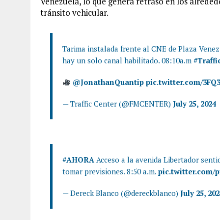
Venezuela, lo que genera retraso en los alreded
tránsito vehicular.
Tarima instalada frente al CNE de Plaza Venezu
hay un solo canal habilitado. 08:10a.m
#Traffi
@JonathanQuantip
pic.twitter.com/3FQ
— Traffic Center (@FMCENTER)
July 25, 2024
#AHORA
Acceso a la avenida Libertador senti
tomar previsiones. 8:50 a.m.
pic.twitter.com
— Dereck Blanco (@dereckblanco)
July 25, 20