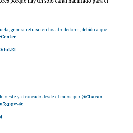
ores porque hay un solo canal habilitado para el
ela, genera retraso en los alrededores, debido a que
cCenter
3VIuLKf
do oeste ya trancado desde el municipio
@Chacao
/pn3gpgvv4e
24