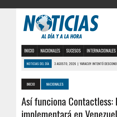
INICIO
NACIONALES
SUCESOS
INTERNACIONALES
NOTICIAS DEL DÍA
3 AGOSTO, 2026
|
YARACUY: INTENTÓ DESCONE
2 AGOSTO, 2026
|
AYUDABA A PERSONAS EN SITUACIÓN DE CALLE Y M
2 AGOSTO, 2026
|
COLAPSÓ TECHO DE UNA VIVIENDA EN EL CENTRO
INICIO
NACIONALES
2 AGOSTO, 2026
|
FALCÓN: MUJER ATACÓ CON UN CUCHILLO A SUS HI
Así funciona Contactless:
2 AGOSTO, 2026
|
CONMOCIÓN EN CHILE POR BRUTAL CRIMEN CONTR
1 AGOSTO, 2026
|
UN MUERTO Y 5 HERIDOS SALDO DE COLISIÓN MÚLT
implementará en Venezue
31 JULIO, 2026
|
ASESINARON A ADOLESCENTE VENEZOLANO DE 15 AÑOS