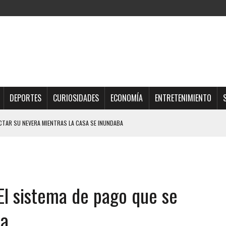
DEPORTES
CURIOSIDADES
ECONOMÍA
ENTRETENIMIENTO
CTAR SU NEVERA MIENTRAS LA CASA SE INUNDABA
URIÓ A MANOS DE VARIOS DE ELLOS EN MATURÍN
 DE CARACAS CON MÁS DE 20 PERSONAS ADENTRO
JOS, UNO PERDIÓ LA VIDA
 El sistema de pago que se
A ADOLESCENTE VENEZOLANO: AUTOR MATERIAL SE MANTIENE EN FUGA
IPLE EN LA AUTOPISTA VALLE-COCHE
la
 EN LICEO DE CHILE: SUS COMPAÑEROS LO ESPERARON EN LA SALIDA