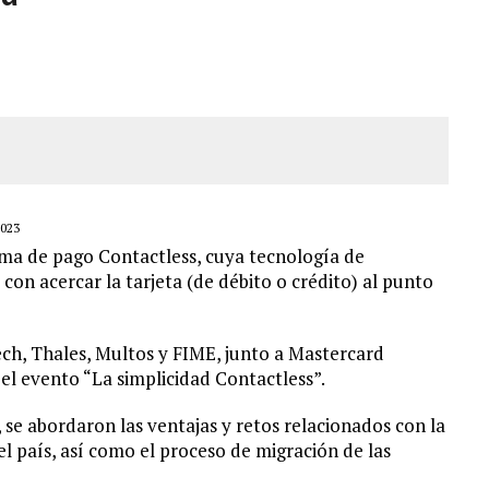
AMIENTO DESENCADENÓ TRAGEDIA FAMILIAR
DIO A UNA ADOLESCENTE DE 13 AÑOS TRAS ABUSAR DE ELLA
OMBRE Y SU FAMILIA TRAS LOS TERREMOTOS: CAYERON DESDE EL PISO NUEVE DEL
023
ma de pago Contactless, cuya tecnología de
con acercar la tarjeta (de débito o crédito) al punto
ch, Thales, Multos y FIME, junto a Mastercard
el evento “La simplicidad Contactless”.
 se abordaron las ventajas y retos relacionados con la
 país, así como el proceso de migración de las