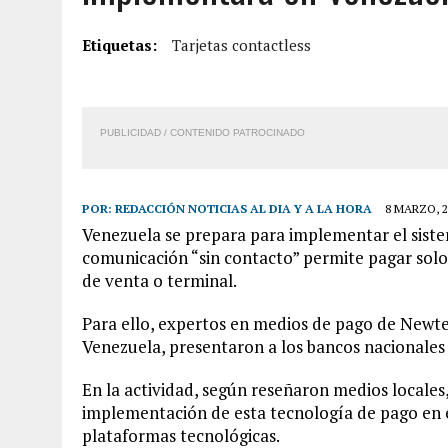
5 AGOSTO, 2026
|
PRESUNTO BROTE PSICÓTICO POR FALTA DE TRAT
Etiquetas:
Tarjetas contactless
5 AGOSTO, 2026
|
HORROR EN BARINAS: UN HOMBRE INDUJO AL SUICI
3 AGOSTO, 2026
|
LA INCREÍBLE FORMA EN LA QUE SOBREVIVIÓ UN H
EDIFICIO PETUNIA
PUBLICIDAD / CONTENIDO PATROCINADO
POR:
REDACCIÓN NOTICIAS AL DIA Y A LA HORA
8 MARZO, 2
Venezuela se prepara para implementar el siste
comunicación “sin contacto” permite pagar solo 
de venta o terminal.
Para ello, expertos en medios de pago de Newte
Venezuela, presentaron a los bancos nacionales 
En la actividad, según reseñaron medios locales,
implementación de esta tecnología de pago en el
plataformas tecnológicas.