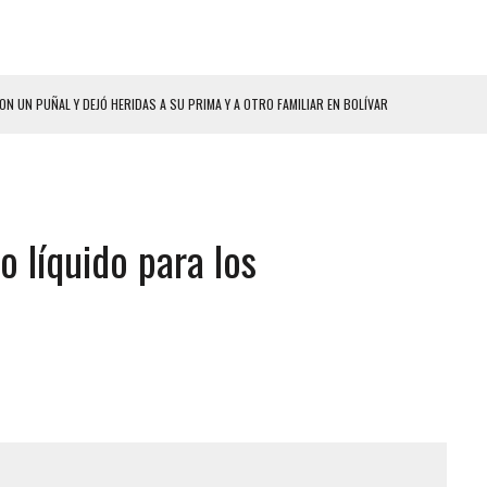
ON UN PUÑAL Y DEJÓ HERIDAS A SU PRIMA Y A OTRO FAMILIAR EN BOLÍVAR
A EN SECTORES VECINOS
S BONITAS’ 42 DÍAS DESPUÉS DE LOS TERREMOTOS EN LA GUAIRA
LLARON EL CUERPO DENTRO DE SU CASA
o líquido para los
ER ACOSADA Y ABUSADA POR LA PAREJA DE SU ABUELA
 ADOLESCENTE VENEZOLANA EN REUNIÓN CON AMIGOS
AMIENTO DESENCADENÓ TRAGEDIA FAMILIAR
ENTAMIENTO EN EL VALLE: HAY CUATRO PRESUNTOS DELINCUENTES ABATIDOS
 GRAN MAGNITUD EN ZONA INDUSTRIAL DE EL LLANITO
CIAL DE CHACAO