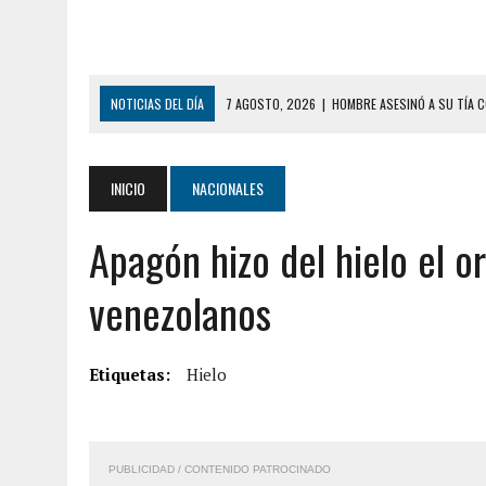
NOTICIAS DEL DÍA
7 AGOSTO, 2026
|
HOMBRE ASESINÓ A SU TÍA C
7 AGOSTO, 2026
|
YARACUY: ASESINARON DOS HOMBRES EL MISMO DÍ
7 AGOSTO, 2026
|
LOCALIZARON CUERPO DE ‘LA SEÑORA DE LAS UÑA
INICIO
NACIONALES
6 AGOSTO, 2026
|
MISTERIOSA MUERTE DE MODELO EN MONAGAS: HA
Apagón hizo del hielo el or
6 AGOSTO, 2026
|
BARINAS: ADOLESCENTE SE QUITÓ LA VIDA TRAS S
6 AGOSTO, 2026
|
CONMOCIÓN EN COLORADO POR ASESINATO DE UNA
venezolanos
5 AGOSTO, 2026
|
PRESUNTO BROTE PSICÓTICO POR FALTA DE TRAT
9 AGOSTO, 2026
|
FALLECIÓ FUNCIONARIO DE LA PNB DURANTE ENFR
Etiquetas:
Hielo
8 AGOSTO, 2026
|
BOMBEROS DE CARACAS COMBATIERON INCENDIO DE
7 AGOSTO, 2026
|
FUGA DE GAS GENERÓ EXPLOSIÓN EN LOCAL COMER
PUBLICIDAD / CONTENIDO PATROCINADO