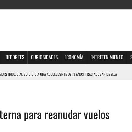
DEPORTES
CURIOSIDADES
ECONOMÍA
ENTRETENIMIENTO
BRE INDUJO AL SUICIDIO A UNA ADOLESCENTE DE 13 AÑOS TRAS ABUSAR DE ELLA
OMBRE Y SU FAMILIA TRAS LOS TERREMOTOS: CAYERON DESDE EL PISO NUEVE DEL
TRAS LA CASA SE INUNDABA
lterna para reanudar vuelos
URIÓ A MANOS DE VARIOS DE ELLOS EN MATURÍN
 DE CARACAS CON MÁS DE 20 PERSONAS ADENTRO
JOS, UNO PERDIÓ LA VIDA