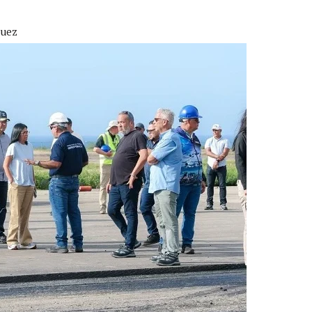
LLARON EL CUERPO DENTRO DE SU CASA
guez
ER ACOSADA Y ABUSADA POR LA PAREJA DE SU ABUELA
 ADOLESCENTE VENEZOLANA EN REUNIÓN CON AMIGOS
AMIENTO DESENCADENÓ TRAGEDIA FAMILIAR