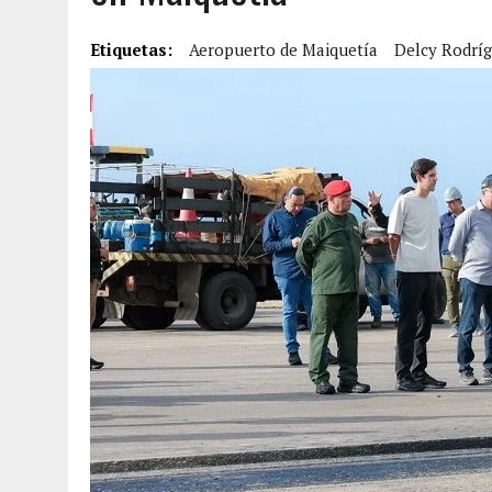
6 AGOSTO, 2026
|
MISTERIOSA MUERTE DE MODELO EN MONAGAS: HA
Etiquetas:
Aeropuerto de Maiquetía
Delcy Rodrí
6 AGOSTO, 2026
|
BARINAS: ADOLESCENTE SE QUITÓ LA VIDA TRAS S
6 AGOSTO, 2026
|
CONMOCIÓN EN COLORADO POR ASESINATO DE UNA
5 AGOSTO, 2026
|
PRESUNTO BROTE PSICÓTICO POR FALTA DE TRAT