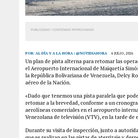
PUBLICIDAD / CONTENIDO PATROCINADO
POR:
AL DÍA Y A LA HORA | @NOTIDIAHORA
6 JULIO, 2026
Un plan de pista alterna para retomar las opera
el Aeropuerto Internacional de Maiquetía Simón 
la República Bolivariana de Venezuela, Delcy Rod
aéreo de la Nación.
«Dado que tenemos una pista paralela que pode
retomar a la brevedad, conforme a un cronogram
aerolíneas comerciales en el aeropuerto interna
Venezolana de televisión (VTV), en la tarde de e
Durante su visita de inspección, junto a autorid
que se realizan en las pistas de aterrizaje y des