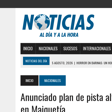
INICIO
NACIONALES
SUCESOS
INTERNACIONALES
NOTICIAS DEL DÍA
5 AGOSTO, 2026
|
HORROR EN BARINAS: UN HOM
3 AGOSTO, 2026
|
LA INCREÍBLE FORMA EN LA QUE SOBREVIVIÓ UN H
EDIFICIO PETUNIA
INICIO
NACIONALES
3 AGOSTO, 2026
|
YARACUY: INTENTÓ DESCONECTAR SU NEVERA MIEN
Anunciado plan de pista a
2 AGOSTO, 2026
|
AYUDABA A PERSONAS EN SITUACIÓN DE CALLE Y M
2 AGOSTO, 2026
|
COLAPSÓ TECHO DE UNA VIVIENDA EN EL CENTRO
en Maiquetía
2 AGOSTO, 2026
|
FALCÓN: MUJER ATACÓ CON UN CUCHILLO A SUS HI