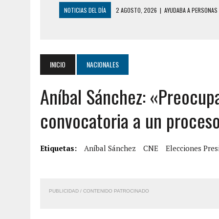
NOTICIAS DEL DÍA
2 AGOSTO, 2026
|
AYUDABA A PERSONAS E
2 AGOSTO, 2026
|
COLAPSÓ TECHO DE UNA VIVIENDA EN EL C
7 AGOSTO, 2026
|
LOCALIZARON CUERPO DE ‘LA SEÑORA DE LA
6 AGOSTO, 2026
|
MISTERIOSA MUERTE DE MODELO EN MONAGA
INICIO
NACIONALES
6 AGOSTO, 2026
|
BARINAS: ADOLESCENTE SE QUITÓ LA VIDA T
Aníbal Sánchez: «Preocup
6 AGOSTO, 2026
|
CONMOCIÓN EN COLORADO POR ASESINATO D
5 AGOSTO, 2026
|
PRESUNTO BROTE PSICÓTICO POR FALTA DE
convocatoria a un proceso
5 AGOSTO, 2026
|
HORROR EN BARINAS: UN HOMBRE INDUJO AL 
3 AGOSTO, 2026
|
LA INCREÍBLE FORMA EN LA QUE SOBREVIVIÓ
Etiquetas:
Aníbal Sánchez
CNE
Elecciones Pres
EDIFICIO PETUNIA
3 AGOSTO, 2026
|
YARACUY: INTENTÓ DESCONECTAR SU NEVERA
PUBLICIDAD / CONTENIDO PATROCINADO