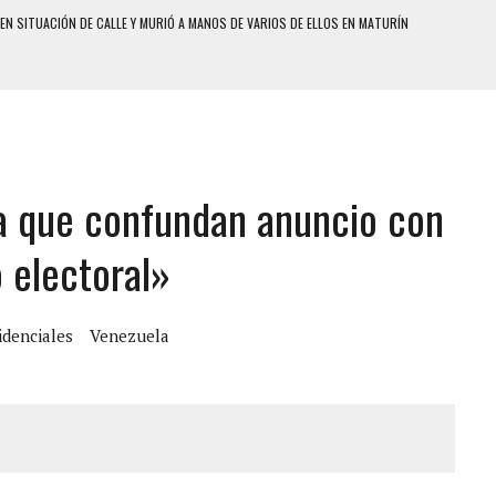
N SITUACIÓN DE CALLE Y MURIÓ A MANOS DE VARIOS DE ELLOS EN MATURÍN
ENTRO DE CARACAS CON MÁS DE 20 PERSONAS ADENTRO
S UÑAS BONITAS’ 42 DÍAS DESPUÉS DE LOS TERREMOTOS EN LA GUAIRA
S: HALLARON EL CUERPO DENTRO DE SU CASA
RAS SER ACOSADA Y ABUSADA POR LA PAREJA DE SU ABUELA
a que confundan anuncio con
E UNA ADOLESCENTE VENEZOLANA EN REUNIÓN CON AMIGOS
 TRATAMIENTO DESENCADENÓ TRAGEDIA FAMILIAR
 electoral»
SUICIDIO A UNA ADOLESCENTE DE 13 AÑOS TRAS ABUSAR DE ELLA
 UN HOMBRE Y SU FAMILIA TRAS LOS TERREMOTOS: CAYERON DESDE EL PISO NUEVE DEL
idenciales
Venezuela
 MIENTRAS LA CASA SE INUNDABA