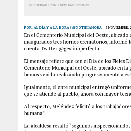
PUBLICIDAD / CONTENIDO PATROCINADO
POR:
AL DÍA Y A LA HORA | @NOTIDIAHORA
3 NOVIEMBRE, 
En el Cementerio Municipal del Oeste, ubicado en
inaugurados tres hornos crematorios, informó l
cuenta Twitter @gestionperfecta.
El mensaje refiere que «en el Día de los Fieles 
Cementerio Municipal del Oeste, ubicado en la 
hemos venido realizando progresivamente a est
Igualmente, el ente municipal entregó uniformes
que se atiende al pueblo, ahora con mayor tecn
Al respecto, Meléndez felicitó a los trabajadores
humana”.
La alcaldesa resaltó “seguimos inspeccionando,