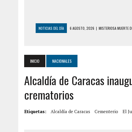
NOTICIAS DEL DÍA
6 AGOSTO, 2026
|
MISTERIOSA MUERTE D
6 AGOSTO, 2026
|
BARINAS: ADOLESCENTE SE QUITÓ LA VIDA T
6 AGOSTO, 2026
|
CONMOCIÓN EN COLORADO POR ASESINATO D
5 AGOSTO, 2026
|
PRESUNTO BROTE PSICÓTICO POR FALTA DE
INICIO
NACIONALES
5 AGOSTO, 2026
|
HORROR EN BARINAS: UN HOMBRE INDUJO AL 
Alcaldía de Caracas inaug
3 AGOSTO, 2026
|
LA INCREÍBLE FORMA EN LA QUE SOBREVIVIÓ
EDIFICIO PETUNIA
crematorios
7 AGOSTO, 2026
|
FUGA DE GAS GENERÓ EXPLOSIÓN EN LOCAL 
7 AGOSTO, 2026
|
HOMBRE ASESINÓ A SU TÍA CON UN PUÑAL Y 
Etiquetas:
Alcaldía de Caracas
Cementerio
El J
7 AGOSTO, 2026
|
YARACUY: ASESINARON DOS HOMBRES EL MIS
7 AGOSTO, 2026
|
LOCALIZARON CUERPO DE ‘LA SEÑORA DE LA