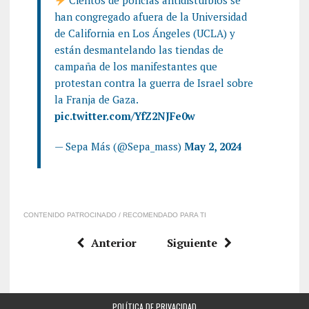
Cientos de policías antidisturbios se
han congregado afuera de la Universidad
de California en Los Ángeles (UCLA) y
están desmantelando las tiendas de
campaña de los manifestantes que
protestan contra la guerra de Israel sobre
la Franja de Gaza.
pic.twitter.com/YfZ2NJFe0w
— Sepa Más (@Sepa_mass)
May 2, 2024
CONTENIDO PATROCINADO / RECOMENDADO PARA TI
Anterior
Siguiente
POLÍTICA DE PRIVACIDAD