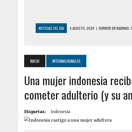
NOTICIAS DEL DÍA
5 AGOSTO, 2026
|
HORROR EN BARINAS: U
3 AGOSTO, 2026
|
LA INCREÍBLE FORMA EN LA QUE SOBREVIVIÓ
EDIFICIO PETUNIA
3 AGOSTO, 2026
|
YARACUY: INTENTÓ DESCONECTAR SU NEVERA
INICIO
INTERNACIONALES
2 AGOSTO, 2026
|
AYUDABA A PERSONAS EN SITUACIÓN DE CAL
Una mujer indonesia reci
2 AGOSTO, 2026
|
COLAPSÓ TECHO DE UNA VIVIENDA EN EL C
2 AGOSTO, 2026
|
FALCÓN: MUJER ATACÓ CON UN CUCHILLO A S
cometer adulterio (y su a
2 AGOSTO, 2026
|
CONMOCIÓN EN CHILE POR BRUTAL CRIMEN 
1 AGOSTO, 2026
|
UN MUERTO Y 5 HERIDOS SALDO DE COLISIÓN
Etiquetas:
Indonesia
6 AGOSTO, 2026
|
CONMOCIÓN EN COLORADO POR ASESINATO D
5 AGOSTO, 2026
|
PRESUNTO BROTE PSICÓTICO POR FALTA DE