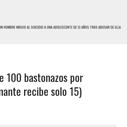
N HOMBRE INDUJO AL SUICIDIO A UNA ADOLESCENTE DE 13 AÑOS TRAS ABUSAR DE ELLA
 UN HOMBRE Y SU FAMILIA TRAS LOS TERREMOTOS: CAYERON DESDE EL PISO NUEVE DEL
 MIENTRAS LA CASA SE INUNDABA
LE Y MURIÓ A MANOS DE VARIOS DE ELLOS EN MATURÍN
be 100 bastonazos por
ENTRO DE CARACAS CON MÁS DE 20 PERSONAS ADENTRO
US HIJOS, UNO PERDIÓ LA VIDA
mante recibe solo 15)
CONTRA ADOLESCENTE VENEZOLANO: AUTOR MATERIAL SE MANTIENE EN FUGA
 MÚLTIPLE EN LA AUTOPISTA VALLE-COCHE
E UNA ADOLESCENTE VENEZOLANA EN REUNIÓN CON AMIGOS
 TRATAMIENTO DESENCADENÓ TRAGEDIA FAMILIAR