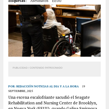
Etiquetas:
Asesinatos
EEUU
PUBLICIDAD / CONTENIDO PATROCINADO
POR:
REDACCIÓN NOTICIAS AL DIA Y A LA HORA
19
SEPTIEMBRE, 2025
Una escena escalofriante sacudió el Seagate
Rehabilitation and Nursing Center de Brooklyn,
en Nueva York (EEUU), cuando Galina Smirnova,