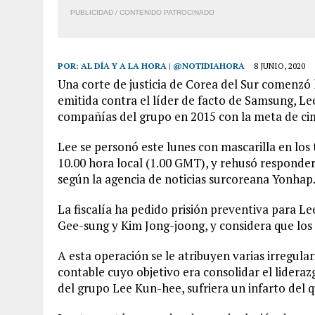
PUBLICIDAD / CONTENIDO PATROCINADO
POR:
AL DÍA Y A LA HORA | @NOTIDIAHORA
8 JUNIO, 2020
Una corte de justicia de Corea del Sur comenzó 
emitida contra el líder de facto de Samsung, Lee
compañías del grupo en 2015 con la meta de cim
Lee se personó este lunes con mascarilla en los t
10.00 hora local (1.00 GMT), y rehusó responder 
según la agencia de noticias surcoreana Yonhap
La fiscalía ha pedido prisión preventiva para Le
Gee-sung y Kim Jong-joong, y considera que los 
A esta operación se le atribuyen varias irregula
contable cuyo objetivo era consolidar el lidera
del grupo Lee Kun-hee, sufriera un infarto del 