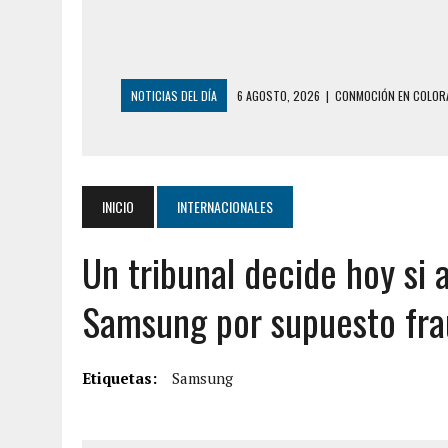
NOTICIAS DEL DÍA
6 AGOSTO, 2026
|
CONMOCIÓN EN COLORA
5 AGOSTO, 2026
|
PRESUNTO BROTE PSICÓTICO POR FALTA DE
5 AGOSTO, 2026
|
HORROR EN BARINAS: UN HOMBRE INDUJO AL 
3 AGOSTO, 2026
|
LA INCREÍBLE FORMA EN LA QUE SOBREVIVIÓ
INICIO
INTERNACIONALES
EDIFICIO PETUNIA
Un tribunal decide hoy si a
3 AGOSTO, 2026
|
YARACUY: INTENTÓ DESCONECTAR SU NEVERA
2 AGOSTO, 2026
|
AYUDABA A PERSONAS EN SITUACIÓN DE CAL
Samsung por supuesto fr
2 AGOSTO, 2026
|
COLAPSÓ TECHO DE UNA VIVIENDA EN EL C
2 AGOSTO, 2026
|
FALCÓN: MUJER ATACÓ CON UN CUCHILLO A S
Etiquetas:
Samsung
6 AGOSTO, 2026
|
MISTERIOSA MUERTE DE MODELO EN MONAGA
6 AGOSTO, 2026
|
BARINAS: ADOLESCENTE SE QUITÓ LA VIDA T