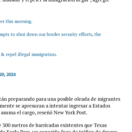
er this morning.
mpts to shut down our border security efforts, the
& repel illegal immigration.
0, 2024
están preparando para una posible oleada de migrantes
almente se apresuran a intentar ingresar a Estados
 asuma el cargo, reseñó New York Post.
 300 metros de barricadas existentes que Texas
 de Eagle Pass, un conocido foco de tráfico de drogas