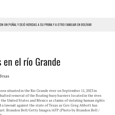
ON UN PUÑAL Y DEJÓ HERIDAS A SU PRIMA Y A OTRO FAMILIAR EN BOLÍVAR
A EN SECTORES VECINOS
S BONITAS’ 42 DÍAS DESPUÉS DE LOS TERREMOTOS EN LA GUAIRA
LLARON EL CUERPO DENTRO DE SU CASA
 en el río Grande
ER ACOSADA Y ABUSADA POR LA PAREJA DE SU ABUELA
 ADOLESCENTE VENEZOLANA EN REUNIÓN CON AMIGOS
AMIENTO DESENCADENÓ TRAGEDIA FAMILIAR
Texas
DIO A UNA ADOLESCENTE DE 13 AÑOS TRAS ABUSAR DE ELLA
 situated in the Rio Grande river on September 11, 2023 in
 GRAN MAGNITUD EN ZONA INDUSTRIAL DE EL LLANITO
lted removal of the floating buoy barriers located in the river.
he United States and Mexico as claims of violating human rights
CIAL DE CHACAO
 a lawsuit against the state of Texas as Gov. Greg Abbott has
Court. Brandon Bell/Getty Images/AFP (Photo by Brandon Bell /
P)