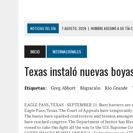
NOTICIAS DEL DÍA
7 AGOSTO, 2026
|
HOMBRE ASESINÓ A SU TÍA C
7 AGOSTO, 2026
|
YARACUY: ASESINARON DOS HOMBRES EL MISMO DÍ
7 AGOSTO, 2026
|
LOCALIZARON CUERPO DE ‘LA SEÑORA DE LAS UÑA
INICIO
INTERNACIONALES
6 AGOSTO, 2026
|
MISTERIOSA MUERTE DE MODELO EN MONAGAS: HA
Texas instaló nuevas boyas
6 AGOSTO, 2026
|
BARINAS: ADOLESCENTE SE QUITÓ LA VIDA TRAS S
6 AGOSTO, 2026
|
CONMOCIÓN EN COLORADO POR ASESINATO DE UNA
5 AGOSTO, 2026
|
PRESUNTO BROTE PSICÓTICO POR FALTA DE TRAT
Etiquetas:
Greg Abbott
Migración
Río Grande
5 AGOSTO, 2026
|
HORROR EN BARINAS: UN HOMBRE INDUJO AL SUICI
EAGLE PASS, TEXAS - SEPTEMBER 11: Buoy barriers are seen
8 AGOSTO, 2026
|
BOMBEROS DE CARACAS COMBATIERON INCENDIO DE
Eagle Pass, Texas. The Court of Appeals have temporarily ha
The buoys have sparked controversy and tension amongst t
7 AGOSTO, 2026
|
FUGA DE GAS GENERÓ EXPLOSIÓN EN LOCAL COMER
have reached congress. The Department of Justice has filed
vowed to take this fight all the way to the U.S. Supreme 
GETTY IMAGES NORTH AMERICA / Getty Images via AF