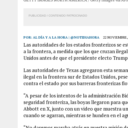
PUBLICIDAD / CONTENIDO PATROCINADO
POR:
AL DÍA Y A LA HORA | @NOTIDIAHORA
22 NOVIEMBRE,
Las autoridades de los estados fronterizos se 
a la frontera, a medida que los que cruzan ileg
Unidos antes de que el presidente electo Trump
Las autoridades de Texas agregaron esta seman
ilegal en la frontera sur de Estados Unidos, pe
contra el estado por sus barreras fronterizas flo
“A pesar de los intentos de la administración Bi
seguridad fronteriza, las boyas llegaron para q
Abbott en X, junto con un video que muestra una
cuando se agarran, mientras se hunden en el ag
“No daremos marcha atrás en nuestra misión de d