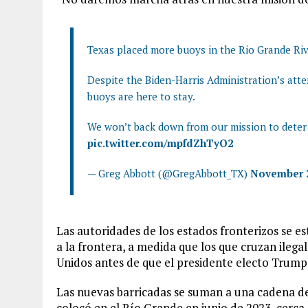
Texas placed more buoys in the Rio Grande Riv
Despite the Biden-Harris Administration’s atte
buoys are here to stay.
We won’t back down from our mission to deter 
pic.twitter.com/mpfdZhTyO2
— Greg Abbott (@GregAbbott_TX)
November 2
Las autoridades de los estados fronterizos se 
a la frontera, a medida que los que cruzan ileg
Unidos antes de que el presidente electo Trump
Las nuevas barricadas se suman a una cadena de
colocó en el Río Grande en junio de 2023, cerca