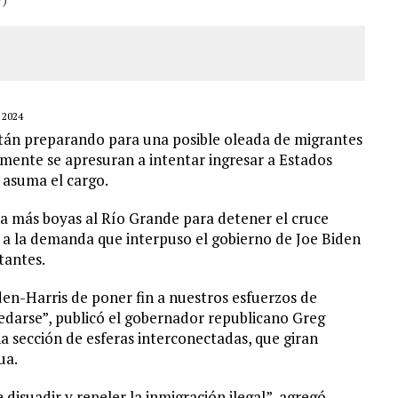
 2024
están preparando para una posible oleada de migrantes
almente se apresuran a intentar ingresar a Estados
 asuma el cargo.
a más boyas al Río Grande para detener el cruce
se a la demanda que interpuso el gobierno de Joe Biden
tantes.
den-Harris de poner fin a nuestros esfuerzos de
uedarse”, publicó el gobernador republicano Greg
 sección de esferas interconectadas, que giran
ua.
isuadir y repeler la inmigración ilegal”, agregó.