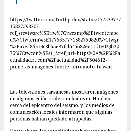
https://twitter.com/Truthpolex/status/177533777
1382759820?
ref_src=twsrc%5Etfw%7Ctwcamp%5Etweetembe
d%7Ctwterm%5E1775337771382759820%7Ctwgr
%5Ea7e586314c8bbae876d645682ec4151e039b32
73%7Ctwcon%5Es1_&ref_url=https%3A%2F%2Fa
ctualidad.rt.com%2Factualidad%2F504612-
primeras-imagenes-fuerte-terremoto-taiwan
Las televisiones taiwanesas mostraron imágenes
de algunos edificios derrumbados en Hualien,
cerca del epicentro del seísmo, y los medios de
comunicación locales informaron que algunas
personas habían quedado atrapadas.