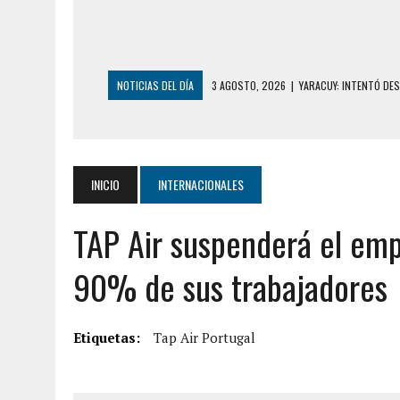
NOTICIAS DEL DÍA
3 AGOSTO, 2026
|
YARACUY: INTENTÓ DE
2 AGOSTO, 2026
|
AYUDABA A PERSONAS EN SITUACIÓN DE CAL
2 AGOSTO, 2026
|
COLAPSÓ TECHO DE UNA VIVIENDA EN EL C
2 AGOSTO, 2026
|
FALCÓN: MUJER ATACÓ CON UN CUCHILLO A S
INICIO
INTERNACIONALES
2 AGOSTO, 2026
|
CONMOCIÓN EN CHILE POR BRUTAL CRIMEN 
TAP Air suspenderá el emp
1 AGOSTO, 2026
|
UN MUERTO Y 5 HERIDOS SALDO DE COLISIÓN
31 JULIO, 2026
|
ASESINARON A ADOLESCENTE VENEZOLANO DE 15
90% de sus trabajadores
5 AGOSTO, 2026
|
PRESUNTO BROTE PSICÓTICO POR FALTA DE
5 AGOSTO, 2026
|
HORROR EN BARINAS: UN HOMBRE INDUJO AL 
Etiquetas:
Tap Air Portugal
3 AGOSTO, 2026
|
LA INCREÍBLE FORMA EN LA QUE SOBREVIVIÓ
EDIFICIO PETUNIA