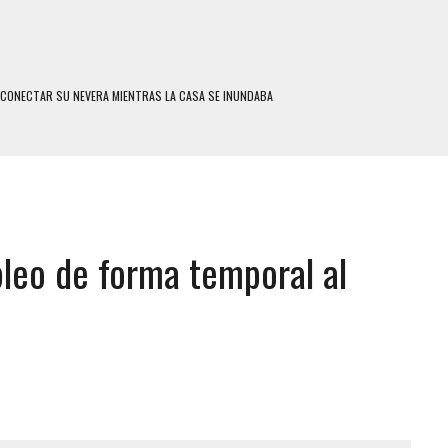
SCONECTAR SU NEVERA MIENTRAS LA CASA SE INUNDABA
LE Y MURIÓ A MANOS DE VARIOS DE ELLOS EN MATURÍN
ENTRO DE CARACAS CON MÁS DE 20 PERSONAS ADENTRO
US HIJOS, UNO PERDIÓ LA VIDA
CONTRA ADOLESCENTE VENEZOLANO: AUTOR MATERIAL SE MANTIENE EN FUGA
leo de forma temporal al
 MÚLTIPLE EN LA AUTOPISTA VALLE-COCHE
 AÑOS EN LICEO DE CHILE: SUS COMPAÑEROS LO ESPERARON EN LA SALIDA
 TRATAMIENTO DESENCADENÓ TRAGEDIA FAMILIAR
SUICIDIO A UNA ADOLESCENTE DE 13 AÑOS TRAS ABUSAR DE ELLA
 UN HOMBRE Y SU FAMILIA TRAS LOS TERREMOTOS: CAYERON DESDE EL PISO NUEVE DEL