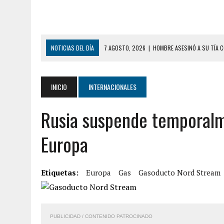
NOTICIAS DEL DÍA
7 AGOSTO, 2026
|
HOMBRE ASESINÓ A SU TÍA C
7 AGOSTO, 2026
|
YARACUY: ASESINARON DOS HOMBRES EL MISMO DÍ
7 AGOSTO, 2026
|
LOCALIZARON CUERPO DE ‘LA SEÑORA DE LAS UÑA
INICIO
INTERNACIONALES
6 AGOSTO, 2026
|
MISTERIOSA MUERTE DE MODELO EN MONAGAS: HA
Rusia suspende temporalm
6 AGOSTO, 2026
|
BARINAS: ADOLESCENTE SE QUITÓ LA VIDA TRAS S
6 AGOSTO, 2026
|
CONMOCIÓN EN COLORADO POR ASESINATO DE UNA
Europa
5 AGOSTO, 2026
|
PRESUNTO BROTE PSICÓTICO POR FALTA DE TRAT
5 AGOSTO, 2026
|
HORROR EN BARINAS: UN HOMBRE INDUJO AL SUICI
Etiquetas:
Europa
Gas
Gasoducto Nord Stream
8 AGOSTO, 2026
|
BOMBEROS DE CARACAS COMBATIERON INCENDIO DE
7 AGOSTO, 2026
|
FUGA DE GAS GENERÓ EXPLOSIÓN EN LOCAL COMER
PUBLICIDAD / CONTENIDO PATROCINADO