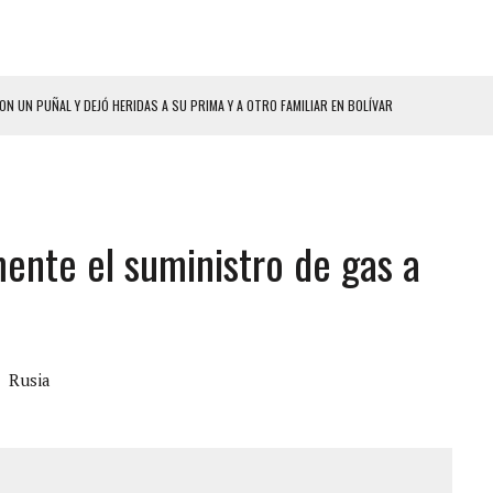
ON UN PUÑAL Y DEJÓ HERIDAS A SU PRIMA Y A OTRO FAMILIAR EN BOLÍVAR
A EN SECTORES VECINOS
S BONITAS’ 42 DÍAS DESPUÉS DE LOS TERREMOTOS EN LA GUAIRA
LLARON EL CUERPO DENTRO DE SU CASA
ente el suministro de gas a
ER ACOSADA Y ABUSADA POR LA PAREJA DE SU ABUELA
 ADOLESCENTE VENEZOLANA EN REUNIÓN CON AMIGOS
AMIENTO DESENCADENÓ TRAGEDIA FAMILIAR
DIO A UNA ADOLESCENTE DE 13 AÑOS TRAS ABUSAR DE ELLA
Rusia
 GRAN MAGNITUD EN ZONA INDUSTRIAL DE EL LLANITO
CIAL DE CHACAO