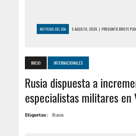
NOTICIAS DEL DÍA
5 AGOSTO, 2026
|
PRESUNTO BROTE PSIC
5 AGOSTO, 2026
|
HORROR EN BARINAS: UN HOMBRE INDUJO AL 
3 AGOSTO, 2026
|
LA INCREÍBLE FORMA EN LA QUE SOBREVIVIÓ
EDIFICIO PETUNIA
INICIO
INTERNACIONALES
3 AGOSTO, 2026
|
YARACUY: INTENTÓ DESCONECTAR SU NEVERA
Rusia dispuesta a increme
2 AGOSTO, 2026
|
AYUDABA A PERSONAS EN SITUACIÓN DE CAL
2 AGOSTO, 2026
|
COLAPSÓ TECHO DE UNA VIVIENDA EN EL C
especialistas militares en
2 AGOSTO, 2026
|
FALCÓN: MUJER ATACÓ CON UN CUCHILLO A S
6 AGOSTO, 2026
|
MISTERIOSA MUERTE DE MODELO EN MONAGA
Etiquetas:
Rusia
6 AGOSTO, 2026
|
BARINAS: ADOLESCENTE SE QUITÓ LA VIDA T
6 AGOSTO, 2026
|
CONMOCIÓN EN COLORADO POR ASESINATO D