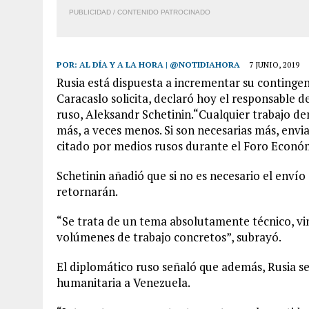
PUBLICIDAD / CONTENIDO PATROCINADO
POR:
AL DÍA Y A LA HORA | @NOTIDIAHORA
7 JUNIO, 2019
Rusia está dispuesta a incrementar su contingent
Caracaslo solicita, declaró hoy el responsable 
ruso, Aleksandr Schetinin.“Cualquier trabajo d
más, a veces menos. Si son necesarias más, envi
citado por medios rusos durante el Foro Económ
Schetinin añadió que si no es necesario el envío
retornarán.
“Se trata de un tema absolutamente técnico, vi
volúmenes de trabajo concretos”, subrayó.
El diplomático ruso señaló que además, Rusia 
humanitaria a Venezuela.