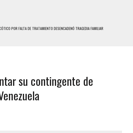
ÓTICO POR FALTA DE TRATAMIENTO DESENCADENÓ TRAGEDIA FAMILIAR
SUICIDIO A UNA ADOLESCENTE DE 13 AÑOS TRAS ABUSAR DE ELLA
 UN HOMBRE Y SU FAMILIA TRAS LOS TERREMOTOS: CAYERON DESDE EL PISO NUEVE DEL
 MIENTRAS LA CASA SE INUNDABA
ntar su contingente de
LE Y MURIÓ A MANOS DE VARIOS DE ELLOS EN MATURÍN
ENTRO DE CARACAS CON MÁS DE 20 PERSONAS ADENTRO
 Venezuela
US HIJOS, UNO PERDIÓ LA VIDA
S: HALLARON EL CUERPO DENTRO DE SU CASA
RAS SER ACOSADA Y ABUSADA POR LA PAREJA DE SU ABUELA
E UNA ADOLESCENTE VENEZOLANA EN REUNIÓN CON AMIGOS