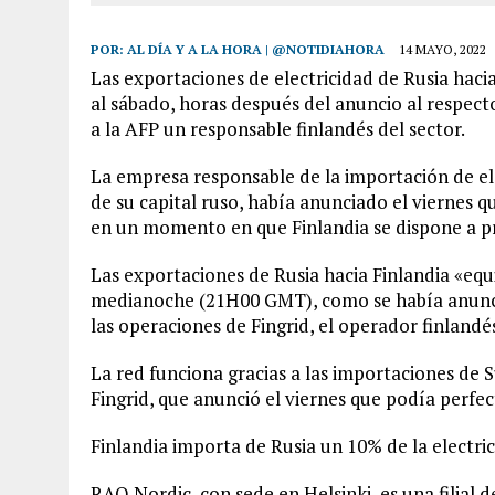
POR:
AL DÍA Y A LA HORA | @NOTIDIAHORA
14 MAYO, 2022
Las exportaciones de electricidad de Rusia haci
al sábado, horas después del anuncio al respecto
a la AFP un responsable finlandés del sector.
La empresa responsable de la importación de el
de su capital ruso, había anunciado el viernes q
en un momento en que Finlandia se dispone a p
Las exportaciones de Rusia hacia Finlandia «equ
medianoche (21H00 GMT), como se había anunci
las operaciones de Fingrid, el operador finlandé
La red funciona gracias a las importaciones de 
Fingrid, que anunció el viernes que podía perfec
Finlandia importa de Rusia un 10% de la electric
RAO Nordic, con sede en Helsinki, es una filial d