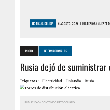
NOTICIAS DEL DÍA
6 AGOSTO, 2026
|
MISTERIOSA MUERTE D
6 AGOSTO, 2026
|
BARINAS: ADOLESCENTE SE QUITÓ LA VIDA T
6 AGOSTO, 2026
|
CONMOCIÓN EN COLORADO POR ASESINATO D
5 AGOSTO, 2026
|
PRESUNTO BROTE PSICÓTICO POR FALTA DE
INICIO
INTERNACIONALES
5 AGOSTO, 2026
|
HORROR EN BARINAS: UN HOMBRE INDUJO AL 
Rusia dejó de suministrar 
3 AGOSTO, 2026
|
LA INCREÍBLE FORMA EN LA QUE SOBREVIVIÓ
EDIFICIO PETUNIA
7 AGOSTO, 2026
|
FUGA DE GAS GENERÓ EXPLOSIÓN EN LOCAL 
Etiquetas:
Electricidad
Finlandia
Rusia
7 AGOSTO, 2026
|
HOMBRE ASESINÓ A SU TÍA CON UN PUÑAL Y 
7 AGOSTO, 2026
|
YARACUY: ASESINARON DOS HOMBRES EL MIS
PUBLICIDAD / CONTENIDO PATROCINADO
7 AGOSTO, 2026
|
LOCALIZARON CUERPO DE ‘LA SEÑORA DE LA