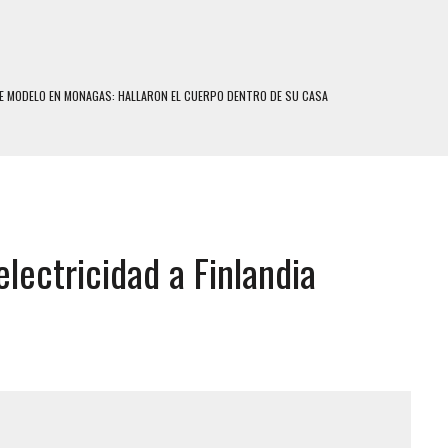
E MODELO EN MONAGAS: HALLARON EL CUERPO DENTRO DE SU CASA
RAS SER ACOSADA Y ABUSADA POR LA PAREJA DE SU ABUELA
E UNA ADOLESCENTE VENEZOLANA EN REUNIÓN CON AMIGOS
 TRATAMIENTO DESENCADENÓ TRAGEDIA FAMILIAR
SUICIDIO A UNA ADOLESCENTE DE 13 AÑOS TRAS ABUSAR DE ELLA
electricidad a Finlandia
 UN HOMBRE Y SU FAMILIA TRAS LOS TERREMOTOS: CAYERON DESDE EL PISO NUEVE DEL
COMERCIAL DE CHACAO
DEJÓ HERIDAS A SU PRIMA Y A OTRO FAMILIAR EN BOLÍVAR
MO DÍA EN SECTORES VECINOS
S UÑAS BONITAS’ 42 DÍAS DESPUÉS DE LOS TERREMOTOS EN LA GUAIRA