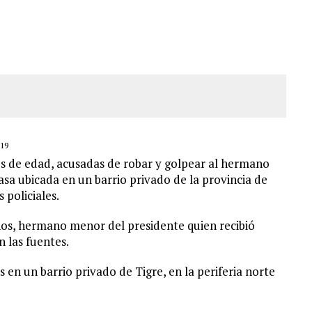
LLARON EL CUERPO DENTRO DE SU CASA
ER ACOSADA Y ABUSADA POR LA PAREJA DE SU ABUELA
 ADOLESCENTE VENEZOLANA EN REUNIÓN CON AMIGOS
AMIENTO DESENCADENÓ TRAGEDIA FAMILIAR
19
s de edad, acusadas de robar y golpear al hermano
asa ubicada en un barrio privado de la provincia de
 policiales.
ños, hermano menor del presidente quien recibió
 las fuentes.
en un barrio privado de Tigre, en la periferia norte