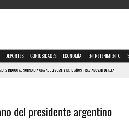
DEPORTES
CURIOSIDADES
ECONOMÍA
ENTRETENIMIENTO
BRE INDUJO AL SUICIDIO A UNA ADOLESCENTE DE 13 AÑOS TRAS ABUSAR DE ELLA
OMBRE Y SU FAMILIA TRAS LOS TERREMOTOS: CAYERON DESDE EL PISO NUEVE DEL
TRAS LA CASA SE INUNDABA
no del presidente argentino
URIÓ A MANOS DE VARIOS DE ELLOS EN MATURÍN
 DE CARACAS CON MÁS DE 20 PERSONAS ADENTRO
JOS, UNO PERDIÓ LA VIDA