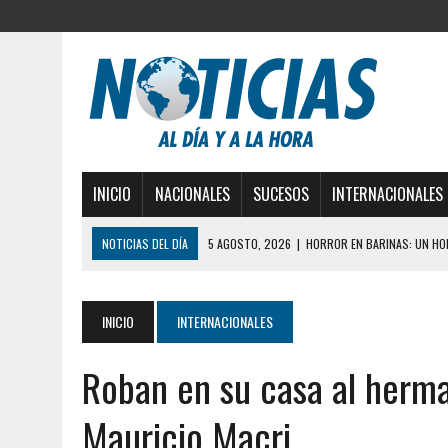
INICIO
NACIONALES
SUCESOS
INTERNACIONALES
NOTICIAS DEL DÍA
5 AGOSTO, 2026
|
HORROR EN BARINAS: UN HOM
3 AGOSTO, 2026
|
LA INCREÍBLE FORMA EN LA QUE SOBREVIVIÓ UN H
EDIFICIO PETUNIA
INICIO
INTERNACIONALES
3 AGOSTO, 2026
|
YARACUY: INTENTÓ DESCONECTAR SU NEVERA MIEN
Roban en su casa al herma
2 AGOSTO, 2026
|
AYUDABA A PERSONAS EN SITUACIÓN DE CALLE Y M
2 AGOSTO, 2026
|
COLAPSÓ TECHO DE UNA VIVIENDA EN EL CENTRO
Mauricio Macri
2 AGOSTO, 2026
|
FALCÓN: MUJER ATACÓ CON UN CUCHILLO A SUS HI