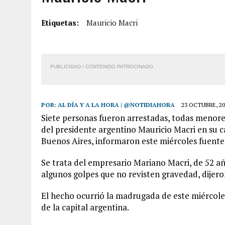
6 AGOSTO, 2026
|
MISTERIOSA MUERTE DE MODELO EN MONAGAS: HA
Etiquetas:
Mauricio Macri
6 AGOSTO, 2026
|
BARINAS: ADOLESCENTE SE QUITÓ LA VIDA TRAS S
6 AGOSTO, 2026
|
CONMOCIÓN EN COLORADO POR ASESINATO DE UNA
5 AGOSTO, 2026
|
PRESUNTO BROTE PSICÓTICO POR FALTA DE TRAT
PUBLICIDAD / CONTENIDO PATROCINADO
POR:
AL DÍA Y A LA HORA | @NOTIDIAHORA
23 OCTUBRE, 20
Siete personas fueron arrestadas, todas menore
del presidente argentino Mauricio Macri en su c
Buenos Aires, informaron este miércoles fuentes
Se trata del empresario Mariano Macri, de 52 a
algunos golpes que no revisten gravedad, dijeron
El hecho ocurrió la madrugada de este miércoles 
de la capital argentina.