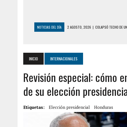
NOTICIAS DEL DÍA
2 AGOSTO, 2026
|
COLAPSÓ TECHO DE UN
2 AGOSTO, 2026
|
FALCÓN: MUJER ATACÓ CON UN CUCHILLO A S
2 AGOSTO, 2026
|
CONMOCIÓN EN CHILE POR BRUTAL CRIMEN 
1 AGOSTO, 2026
|
UN MUERTO Y 5 HERIDOS SALDO DE COLISIÓN
INICIO
INTERNACIONALES
31 JULIO, 2026
|
ASESINARON A ADOLESCENTE VENEZOLANO DE 15
Revisión especial: cómo e
5 AGOSTO, 2026
|
PRESUNTO BROTE PSICÓTICO POR FALTA DE
5 AGOSTO, 2026
|
HORROR EN BARINAS: UN HOMBRE INDUJO AL 
de su elección presidenci
3 AGOSTO, 2026
|
LA INCREÍBLE FORMA EN LA QUE SOBREVIVIÓ
EDIFICIO PETUNIA
Etiquetas:
Elección presidencial
Honduras
3 AGOSTO, 2026
|
YARACUY: INTENTÓ DESCONECTAR SU NEVERA
2 AGOSTO, 2026
|
AYUDABA A PERSONAS EN SITUACIÓN DE CAL