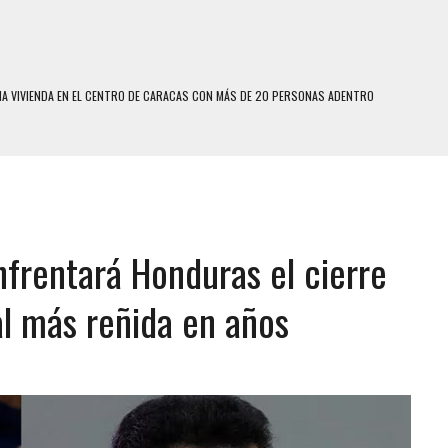
A VIVIENDA EN EL CENTRO DE CARACAS CON MÁS DE 20 PERSONAS ADENTRO
US HIJOS, UNO PERDIÓ LA VIDA
CONTRA ADOLESCENTE VENEZOLANO: AUTOR MATERIAL SE MANTIENE EN FUGA
 MÚLTIPLE EN LA AUTOPISTA VALLE-COCHE
 AÑOS EN LICEO DE CHILE: SUS COMPAÑEROS LO ESPERARON EN LA SALIDA
nfrentará Honduras el cierre
 TRATAMIENTO DESENCADENÓ TRAGEDIA FAMILIAR
SUICIDIO A UNA ADOLESCENTE DE 13 AÑOS TRAS ABUSAR DE ELLA
al más reñida en años
 UN HOMBRE Y SU FAMILIA TRAS LOS TERREMOTOS: CAYERON DESDE EL PISO NUEVE DEL
 MIENTRAS LA CASA SE INUNDABA
LE Y MURIÓ A MANOS DE VARIOS DE ELLOS EN MATURÍN