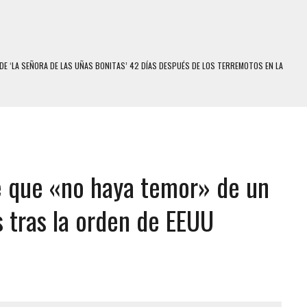
DE ‘LA SEÑORA DE LAS UÑAS BONITAS’ 42 DÍAS DESPUÉS DE LOS TERREMOTOS EN LA
S: HALLARON EL CUERPO DENTRO DE SU CASA
RAS SER ACOSADA Y ABUSADA POR LA PAREJA DE SU ABUELA
E UNA ADOLESCENTE VENEZOLANA EN REUNIÓN CON AMIGOS
 TRATAMIENTO DESENCADENÓ TRAGEDIA FAMILIAR
e que «no haya temor» de un
SUICIDIO A UNA ADOLESCENTE DE 13 AÑOS TRAS ABUSAR DE ELLA
 UN HOMBRE Y SU FAMILIA TRAS LOS TERREMOTOS: CAYERON DESDE EL PISO NUEVE DEL
s tras la orden de EEUU
COMERCIAL DE CHACAO
DEJÓ HERIDAS A SU PRIMA Y A OTRO FAMILIAR EN BOLÍVAR
MO DÍA EN SECTORES VECINOS