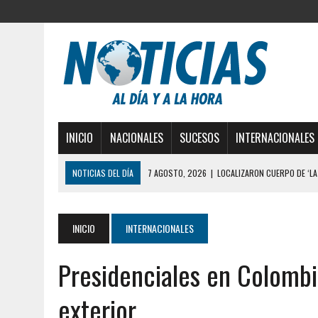
INICIO
NACIONALES
SUCESOS
INTERNACIONALES
NOTICIAS DEL DÍA
6 AGOSTO, 2026
|
MISTERIOSA MUERTE DE MOD
6 AGOSTO, 2026
|
BARINAS: ADOLESCENTE SE QUITÓ LA VIDA TRAS S
6 AGOSTO, 2026
|
CONMOCIÓN EN COLORADO POR ASESINATO DE UNA
INICIO
INTERNACIONALES
5 AGOSTO, 2026
|
PRESUNTO BROTE PSICÓTICO POR FALTA DE TRAT
Presidenciales en Colombia,
5 AGOSTO, 2026
|
HORROR EN BARINAS: UN HOMBRE INDUJO AL SUICI
3 AGOSTO, 2026
|
LA INCREÍBLE FORMA EN LA QUE SOBREVIVIÓ UN H
exterior
EDIFICIO PETUNIA