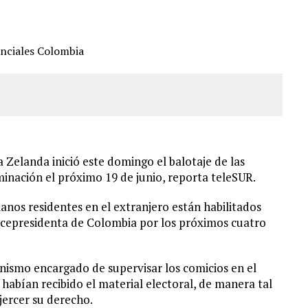
CIAL DE CHACAO
ERIDAS A SU PRIMA Y A OTRO FAMILIAR EN BOLÍVAR
A EN SECTORES VECINOS
S BONITAS’ 42 DÍAS DESPUÉS DE LOS TERREMOTOS EN LA GUAIRA
Zelanda inició este domingo el balotaje de las
inación el próximo 19 de junio, reporta teleSUR.
anos residentes en el extranjero están habilitados
vicepresidenta de Colombia por los próximos cuatro
anismo encargado de supervisar los comicios en el
habían recibido el material electoral, de manera tal
jercer su derecho.