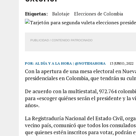
7 AGOSTO, 2026
|
FUGA DE GAS GENERÓ EXPLOSIÓN EN LOCAL COMER
Etiquetas:
Balotaje
Elecciones de Colombia
7 AGOSTO, 2026
|
HOMBRE ASESINÓ A SU TÍA CON UN PUÑAL Y DEJÓ H
7 AGOSTO, 2026
|
YARACUY: ASESINARON DOS HOMBRES EL MISMO DÍ
7 AGOSTO, 2026
|
LOCALIZARON CUERPO DE ‘LA SEÑORA DE LAS UÑA
PUBLICIDAD / CONTENIDO PATROCINADO
POR:
AL DÍA Y A LA HORA | @NOTIDIAHORA
13 JUNIO, 2022
Con la apertura de una mesa electoral en Nueva 
presidenciales en Colombia, que tendrán su culm
De acuerdo con la multiestatal, 972.764 colombi
para «escoger quiénes serán el presidente y la 
años».
La Registraduría Nacional del Estado Civil, org
vecino país, comunicó que todos los consulados 
que quienes estén inscritos para votar, podrán e