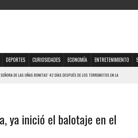
DEPORTES
CURIOSIDADES
ECONOMÍA
ENTRETENIMIENTO
ELO EN MONAGAS: HALLARON EL CUERPO DENTRO DE SU CASA
ER ACOSADA Y ABUSADA POR LA PAREJA DE SU ABUELA
 ADOLESCENTE VENEZOLANA EN REUNIÓN CON AMIGOS
AMIENTO DESENCADENÓ TRAGEDIA FAMILIAR
 ya inició el balotaje en el
DIO A UNA ADOLESCENTE DE 13 AÑOS TRAS ABUSAR DE ELLA
OMBRE Y SU FAMILIA TRAS LOS TERREMOTOS: CAYERON DESDE EL PISO NUEVE DEL