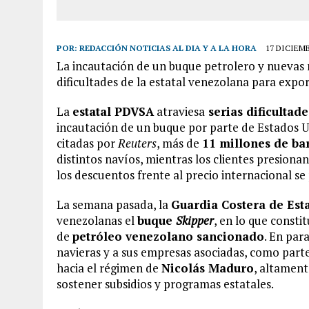
POR:
REDACCIÓN NOTICIAS AL DIA Y A LA HORA
17 DICIEMB
La incautación de un buque petrolero y nuevas
dificultades de la estatal venezolana para expo
La
estatal PDVSA
atraviesa
serias dificultad
incautación de un buque por parte de Estados 
citadas por
Reuters
, más de
11 millones de bar
distintos navíos, mientras los clientes presiona
los descuentos frente al precio internacional se
La semana pasada, la
Guardia Costera de Est
venezolanas el
buque
Skipper
, en lo que const
de
petróleo venezolano sancionado
. En par
navieras y a sus empresas asociadas, como parte 
hacia el régimen de
Nicolás Maduro
, altament
sostener subsidios y programas estatales.