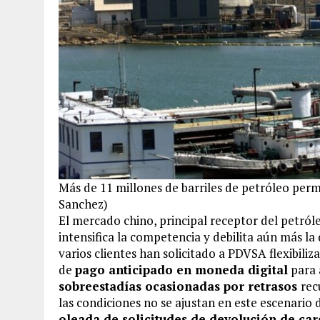
Más de 11 millones de barriles de petróleo per
Sanchez)
El mercado chino, principal receptor del petról
intensifica la competencia y debilita aún más 
varios clientes han solicitado a PDVSA flexibiliz
de
pago anticipado en moneda digital
para 
sobreestadías ocasionadas por retrasos
rec
las condiciones no se ajustan en este escenario 
oleada de solicitudes de devolución de ca