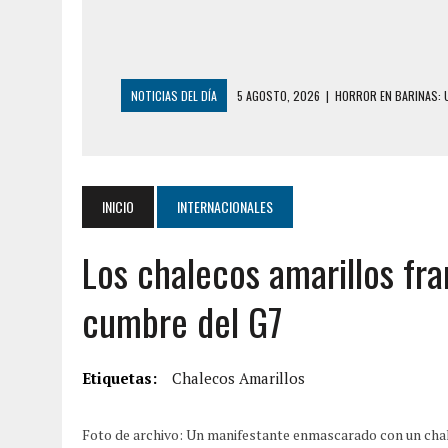
NOTICIAS DEL DÍA
5 AGOSTO, 2026
|
HORROR EN BARINAS: U
3 AGOSTO, 2026
|
LA INCREÍBLE FORMA EN LA QUE SOBREVIVIÓ
EDIFICIO PETUNIA
3 AGOSTO, 2026
|
YARACUY: INTENTÓ DESCONECTAR SU NEVERA
INICIO
INTERNACIONALES
2 AGOSTO, 2026
|
AYUDABA A PERSONAS EN SITUACIÓN DE CAL
Los chalecos amarillos fr
2 AGOSTO, 2026
|
COLAPSÓ TECHO DE UNA VIVIENDA EN EL C
2 AGOSTO, 2026
|
FALCÓN: MUJER ATACÓ CON UN CUCHILLO A S
cumbre del G7
6 AGOSTO, 2026
|
MISTERIOSA MUERTE DE MODELO EN MONAGA
6 AGOSTO, 2026
|
BARINAS: ADOLESCENTE SE QUITÓ LA VIDA T
Etiquetas:
Chalecos Amarillos
6 AGOSTO, 2026
|
CONMOCIÓN EN COLORADO POR ASESINATO D
5 AGOSTO, 2026
|
PRESUNTO BROTE PSICÓTICO POR FALTA DE
Foto de archivo: Un manifestante enmascarado con un chale