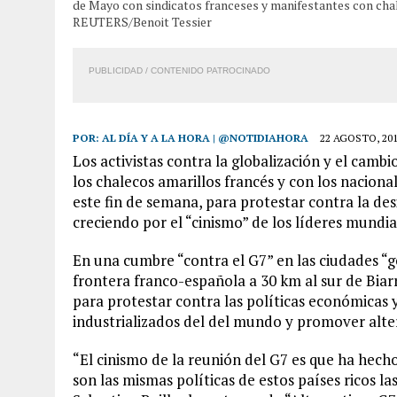
de Mayo con sindicatos franceses y manifestantes con chale
REUTERS/Benoit Tessier
PUBLICIDAD / CONTENIDO PATROCINADO
POR:
AL DÍA Y A LA HORA | @NOTIDIAHORA
22 AGOSTO, 20
Los activistas contra la globalización y el camb
los chalecos amarillos francés y con los nacional
este fin de semana, para protestar contra la desi
creciendo por el “cinismo” de los líderes mundia
En una cumbre “contra el G7” en las ciudades “g
frontera franco-española a 30 km al sur de Biar
para protestar contra las políticas económicas y
industrializados del del mundo y promover alte
“El cinismo de la reunión del G7 es que ha hech
son las mismas políticas de estos países ricos la