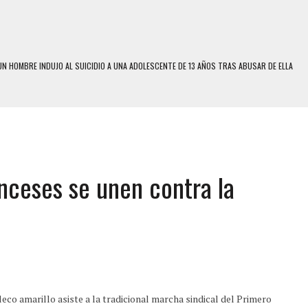
N HOMBRE INDUJO AL SUICIDIO A UNA ADOLESCENTE DE 13 AÑOS TRAS ABUSAR DE ELLA
 UN HOMBRE Y SU FAMILIA TRAS LOS TERREMOTOS: CAYERON DESDE EL PISO NUEVE DEL
 MIENTRAS LA CASA SE INUNDABA
LE Y MURIÓ A MANOS DE VARIOS DE ELLOS EN MATURÍN
anceses se unen contra la
ENTRO DE CARACAS CON MÁS DE 20 PERSONAS ADENTRO
US HIJOS, UNO PERDIÓ LA VIDA
S: HALLARON EL CUERPO DENTRO DE SU CASA
RAS SER ACOSADA Y ABUSADA POR LA PAREJA DE SU ABUELA
E UNA ADOLESCENTE VENEZOLANA EN REUNIÓN CON AMIGOS
 TRATAMIENTO DESENCADENÓ TRAGEDIA FAMILIAR
co amarillo asiste a la tradicional marcha sindical del Primero