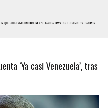
N LA QUE SOBREVIVIÓ UN HOMBRE Y SU FAMILIA TRAS LOS TERREMOTOS: CAYERON
A
 MIENTRAS LA CASA SE INUNDABA
LE Y MURIÓ A MANOS DE VARIOS DE ELLOS EN MATURÍN
ENTRO DE CARACAS CON MÁS DE 20 PERSONAS ADENTRO
enta ‘Ya casi Venezuela’, tras
US HIJOS, UNO PERDIÓ LA VIDA
S: HALLARON EL CUERPO DENTRO DE SU CASA
RAS SER ACOSADA Y ABUSADA POR LA PAREJA DE SU ABUELA
E UNA ADOLESCENTE VENEZOLANA EN REUNIÓN CON AMIGOS
 TRATAMIENTO DESENCADENÓ TRAGEDIA FAMILIAR
SUICIDIO A UNA ADOLESCENTE DE 13 AÑOS TRAS ABUSAR DE ELLA