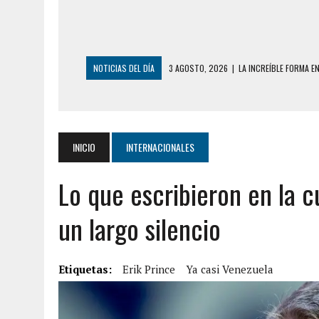
NOTICIAS DEL DÍA
3 AGOSTO, 2026
|
LA INCREÍBLE FORMA E
DESDE EL PISO NUEVE DEL EDIFICIO PETUNI
3 AGOSTO, 2026
|
YARACUY: INTENTÓ DESCONECTAR SU NEVERA
2 AGOSTO, 2026
|
AYUDABA A PERSONAS EN SITUACIÓN DE CAL
INICIO
INTERNACIONALES
2 AGOSTO, 2026
|
COLAPSÓ TECHO DE UNA VIVIENDA EN EL C
Lo que escribieron en la cu
2 AGOSTO, 2026
|
FALCÓN: MUJER ATACÓ CON UN CUCHILLO A S
6 AGOSTO, 2026
|
MISTERIOSA MUERTE DE MODELO EN MONAGA
un largo silencio
6 AGOSTO, 2026
|
BARINAS: ADOLESCENTE SE QUITÓ LA VIDA T
6 AGOSTO, 2026
|
CONMOCIÓN EN COLORADO POR ASESINATO D
Etiquetas:
Erik Prince
Ya casi Venezuela
5 AGOSTO, 2026
|
PRESUNTO BROTE PSICÓTICO POR FALTA DE
5 AGOSTO, 2026
|
HORROR EN BARINAS: UN HOMBRE INDUJO AL 