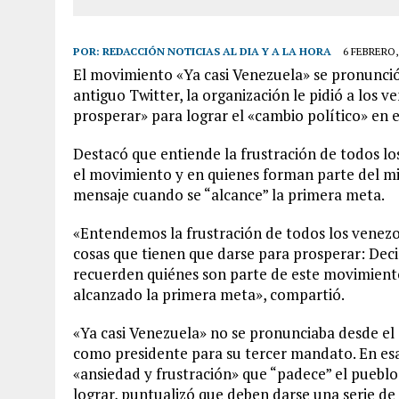
POR:
REDACCIÓN NOTICIAS AL DIA Y A LA HORA
6 FEBRERO,
El movimiento «Ya casi Venezuela» se pronunció 
antiguo Twitter, la organización le pidió a los
prosperar» para lograr el «cambio político» en e
Destacó que entiende la frustración de todos l
el movimiento y en quienes forman parte del m
mensaje cuando se “alcance” la primera meta.
«Entendemos la frustración de todos los venez
cosas que tienen que darse para prosperar: Deci
recuerden quiénes son parte de este movimien
alcanzado la primera meta», compartió.
«Ya casi Venezuela» no se pronunciaba desde el 
como presidente para su tercer mandato. En es
«ansiedad y frustración» que “padece” el pueblo,
lograr, puntualizó que deben darse una serie d