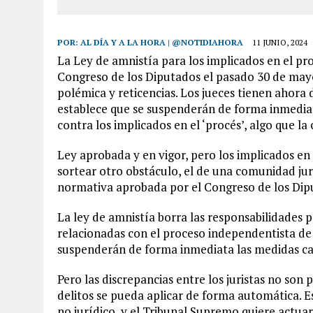
7 AGOSTO, 2026
|
YARACUY: ASESINARON DOS HOMBRES EL MISMO DÍ
POR:
AL DÍA Y A LA HORA | @NOTIDIAHORA
11 JUNIO, 2024
La Ley de amnistía para los implicados en el p
Congreso de los Diputados el pasado 30 de mayo
polémica y reticencias. Los jueces tienen ahora
establece que se suspenderán de forma inmediat
contra los implicados en el ‘procés’, algo que la
Ley aprobada y en vigor, pero los implicados e
sortear otro obstáculo, el de una comunidad jurí
normativa aprobada por el Congreso de los Dip
La ley de amnistía borra las responsabilidades p
relacionadas con el proceso independentista de
suspenderán de forma inmediata las medidas cau
Pero las discrepancias entre los juristas no son
delitos se pueda aplicar de forma automática. Es 
no jurídico, y el Tribunal Supremo quiere actuar