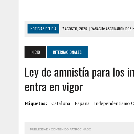
NOTICIAS DEL DÍA
7 AGOSTO, 2026
|
LOCALIZARON CUERPO DE ‘LA
GUAIRA
6 AGOSTO, 2026
|
MISTERIOSA MUERTE DE MODELO EN MONAGAS: HA
INICIO
INTERNACIONALES
6 AGOSTO, 2026
|
BARINAS: ADOLESCENTE SE QUITÓ LA VIDA TRAS S
Ley de amnistía para los 
6 AGOSTO, 2026
|
CONMOCIÓN EN COLORADO POR ASESINATO DE UNA
5 AGOSTO, 2026
|
PRESUNTO BROTE PSICÓTICO POR FALTA DE TRAT
entra en vigor
5 AGOSTO, 2026
|
HORROR EN BARINAS: UN HOMBRE INDUJO AL SUICI
3 AGOSTO, 2026
|
LA INCREÍBLE FORMA EN LA QUE SOBREVIVIÓ UN H
Etiquetas:
Cataluña
España
Independentismo C
EDIFICIO PETUNIA
7 AGOSTO, 2026
|
FUGA DE GAS GENERÓ EXPLOSIÓN EN LOCAL COMER
7 AGOSTO, 2026
|
HOMBRE ASESINÓ A SU TÍA CON UN PUÑAL Y DEJÓ H
PUBLICIDAD / CONTENIDO PATROCINADO