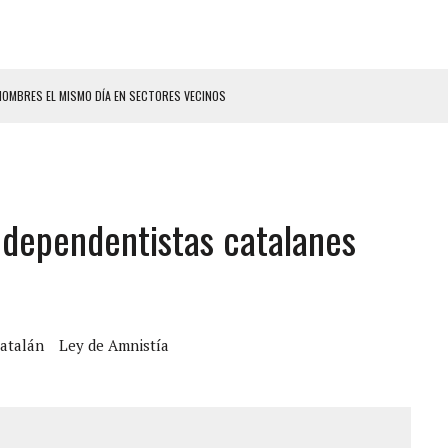
 SEÑORA DE LAS UÑAS BONITAS’ 42 DÍAS DESPUÉS DE LOS TERREMOTOS EN LA
LLARON EL CUERPO DENTRO DE SU CASA
ER ACOSADA Y ABUSADA POR LA PAREJA DE SU ABUELA
independentistas catalanes
 ADOLESCENTE VENEZOLANA EN REUNIÓN CON AMIGOS
AMIENTO DESENCADENÓ TRAGEDIA FAMILIAR
DIO A UNA ADOLESCENTE DE 13 AÑOS TRAS ABUSAR DE ELLA
OMBRE Y SU FAMILIA TRAS LOS TERREMOTOS: CAYERON DESDE EL PISO NUEVE DEL
atalán
Ley de Amnistía
CIAL DE CHACAO
ERIDAS A SU PRIMA Y A OTRO FAMILIAR EN BOLÍVAR