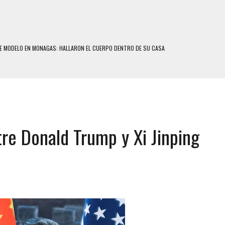
E MODELO EN MONAGAS: HALLARON EL CUERPO DENTRO DE SU CASA
RAS SER ACOSADA Y ABUSADA POR LA PAREJA DE SU ABUELA
E UNA ADOLESCENTE VENEZOLANA EN REUNIÓN CON AMIGOS
 TRATAMIENTO DESENCADENÓ TRAGEDIA FAMILIAR
SUICIDIO A UNA ADOLESCENTE DE 13 AÑOS TRAS ABUSAR DE ELLA
tre Donald Trump y Xi Jinping
 UN HOMBRE Y SU FAMILIA TRAS LOS TERREMOTOS: CAYERON DESDE EL PISO NUEVE DEL
COMERCIAL DE CHACAO
DEJÓ HERIDAS A SU PRIMA Y A OTRO FAMILIAR EN BOLÍVAR
MO DÍA EN SECTORES VECINOS
S UÑAS BONITAS’ 42 DÍAS DESPUÉS DE LOS TERREMOTOS EN LA GUAIRA