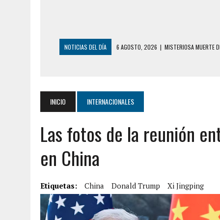
NOTICIAS DEL DÍA
6 AGOSTO, 2026
|
MISTERIOSA MUERTE D
6 AGOSTO, 2026
|
BARINAS: ADOLESCENTE SE QUITÓ LA VIDA T
6 AGOSTO, 2026
|
CONMOCIÓN EN COLORADO POR ASESINATO D
5 AGOSTO, 2026
|
PRESUNTO BROTE PSICÓTICO POR FALTA DE
INICIO
INTERNACIONALES
5 AGOSTO, 2026
|
HORROR EN BARINAS: UN HOMBRE INDUJO AL 
Las fotos de la reunión en
3 AGOSTO, 2026
|
LA INCREÍBLE FORMA EN LA QUE SOBREVIVIÓ
EDIFICIO PETUNIA
en China
7 AGOSTO, 2026
|
FUGA DE GAS GENERÓ EXPLOSIÓN EN LOCAL 
7 AGOSTO, 2026
|
HOMBRE ASESINÓ A SU TÍA CON UN PUÑAL Y 
Etiquetas:
China
Donald Trump
Xi Jingping
7 AGOSTO, 2026
|
YARACUY: ASESINARON DOS HOMBRES EL MIS
7 AGOSTO, 2026
|
LOCALIZARON CUERPO DE ‘LA SEÑORA DE LA