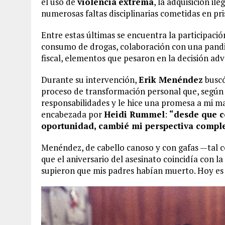
el uso de
violencia
extrema
, la adquisición il
numerosas faltas disciplinarias cometidas en pri
Entre estas últimas se encuentra la participació
consumo de drogas, colaboración con una pandi
fiscal, elementos que pesaron en la decisión adv
Durante su intervención,
Erik Menéndez
buscó
proceso de transformación personal que, según é
responsabilidades y le hice una promesa a mi ma
encabezada por
Heidi Rummel
:
“desde que c
oportunidad, cambié mi perspectiva compl
Menéndez, de cabello canoso y con gafas —tal c
que el aniversario del asesinato coincidía con la
supieron que mis padres habían muerto. Hoy es e