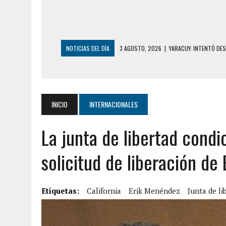
NOTICIAS DEL DÍA
3 AGOSTO, 2026
|
YARACUY: INTENTÓ DE
2 AGOSTO, 2026
|
AYUDABA A PERSONAS EN SITUACIÓN DE CAL
7 AGOSTO, 2026
|
YARACUY: ASESINARON DOS HOMBRES EL MIS
7 AGOSTO, 2026
|
LOCALIZARON CUERPO DE ‘LA SEÑORA DE LA
INICIO
INTERNACIONALES
6 AGOSTO, 2026
|
MISTERIOSA MUERTE DE MODELO EN MONAGA
La junta de libertad condi
6 AGOSTO, 2026
|
BARINAS: ADOLESCENTE SE QUITÓ LA VIDA T
6 AGOSTO, 2026
|
CONMOCIÓN EN COLORADO POR ASESINATO D
solicitud de liberación de
5 AGOSTO, 2026
|
PRESUNTO BROTE PSICÓTICO POR FALTA DE
5 AGOSTO, 2026
|
HORROR EN BARINAS: UN HOMBRE INDUJO AL 
Etiquetas:
California
Erik Menéndez
Junta de li
3 AGOSTO, 2026
|
LA INCREÍBLE FORMA EN LA QUE SOBREVIVIÓ
EDIFICIO PETUNIA