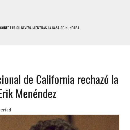
SCONECTAR SU NEVERA MIENTRAS LA CASA SE INUNDABA
LE Y MURIÓ A MANOS DE VARIOS DE ELLOS EN MATURÍN
MO DÍA EN SECTORES VECINOS
S UÑAS BONITAS’ 42 DÍAS DESPUÉS DE LOS TERREMOTOS EN LA GUAIRA
S: HALLARON EL CUERPO DENTRO DE SU CASA
cional de California rechazó la
RAS SER ACOSADA Y ABUSADA POR LA PAREJA DE SU ABUELA
E UNA ADOLESCENTE VENEZOLANA EN REUNIÓN CON AMIGOS
 Erik Menéndez
 TRATAMIENTO DESENCADENÓ TRAGEDIA FAMILIAR
SUICIDIO A UNA ADOLESCENTE DE 13 AÑOS TRAS ABUSAR DE ELLA
bertad
 UN HOMBRE Y SU FAMILIA TRAS LOS TERREMOTOS: CAYERON DESDE EL PISO NUEVE DEL