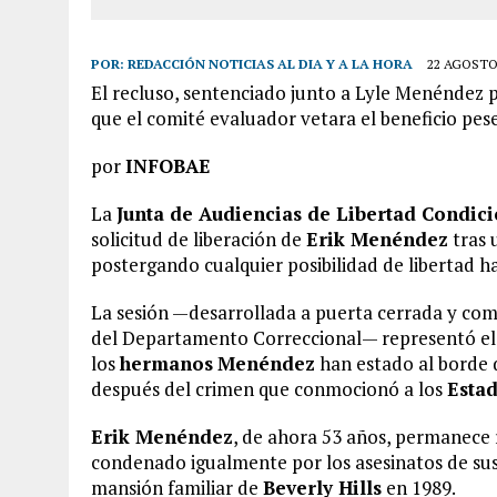
POR:
REDACCIÓN NOTICIAS AL DIA Y A LA HORA
22 AGOSTO,
El recluso, sentenciado junto a Lyle Menéndez p
que el comité evaluador vetara el beneficio pes
por
INFOBAE
La
Junta de Audiencias de Libertad Condici
solicitud de liberación de
Erik Menéndez
tras 
postergando cualquier posibilidad de libertad h
La sesión —desarrollada a puerta cerrada y com
del Departamento Correccional— representó e
los
hermanos
Menéndez
han estado al borde d
después del crimen que conmocionó a los
Esta
Erik Menéndez
, de ahora 53 años, permanece
condenado igualmente por los asesinatos de su
mansión familiar de
Beverly Hills
en 1989.