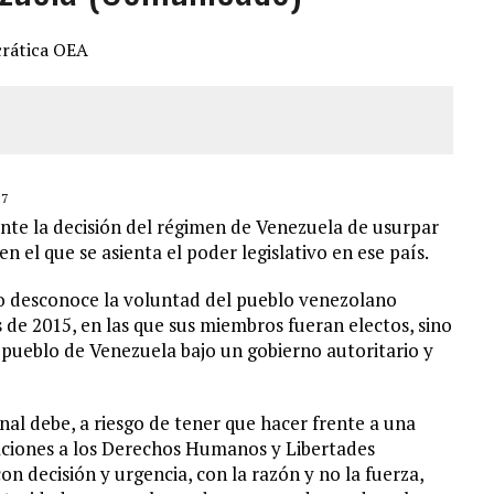
JOS, UNO PERDIÓ LA VIDA
LLARON EL CUERPO DENTRO DE SU CASA
ER ACOSADA Y ABUSADA POR LA PAREJA DE SU ABUELA
 ADOLESCENTE VENEZOLANA EN REUNIÓN CON AMIGOS
17
nte la decisión del régimen de Venezuela de usurpar
n el que se asienta el poder legislativo en ese país.
olo desconoce la voluntad del pueblo venezolano
s de 2015, en las que sus miembros fueran electos, sino
 pueblo de Venezuela bajo un gobierno autoritario y
nal debe, a riesgo de tener que hacer frente a una
laciones a los Derechos Humanos y Libertades
 decisión y urgencia, con la razón y no la fuerza,