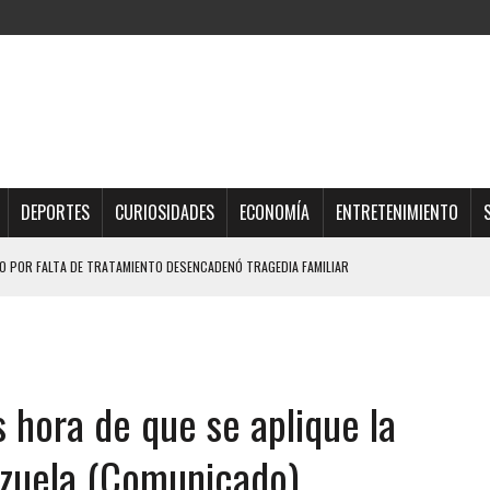
DEPORTES
CURIOSIDADES
ECONOMÍA
ENTRETENIMIENTO
 POR FALTA DE TRATAMIENTO DESENCADENÓ TRAGEDIA FAMILIAR
BRE INDUJO AL SUICIDIO A UNA ADOLESCENTE DE 13 AÑOS TRAS ABUSAR DE ELLA
OMBRE Y SU FAMILIA TRAS LOS TERREMOTOS: CAYERON DESDE EL PISO NUEVE DEL
TRAS LA CASA SE INUNDABA
s hora de que se aplique la
URIÓ A MANOS DE VARIOS DE ELLOS EN MATURÍN
zuela (Comunicado)
 DE CARACAS CON MÁS DE 20 PERSONAS ADENTRO