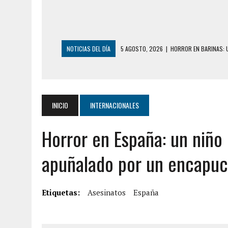
NOTICIAS DEL DÍA
5 AGOSTO, 2026
|
HORROR EN BARINAS: U
3 AGOSTO, 2026
|
LA INCREÍBLE FORMA EN LA QUE SOBREVIVIÓ
EDIFICIO PETUNIA
7 AGOSTO, 2026
|
FUGA DE GAS GENERÓ EXPLOSIÓN EN LOCAL 
INICIO
INTERNACIONALES
7 AGOSTO, 2026
|
HOMBRE ASESINÓ A SU TÍA CON UN PUÑAL Y 
Horror en España: un niño 
7 AGOSTO, 2026
|
YARACUY: ASESINARON DOS HOMBRES EL MIS
7 AGOSTO, 2026
|
LOCALIZARON CUERPO DE ‘LA SEÑORA DE LA
apuñalado por un encapuc
6 AGOSTO, 2026
|
MISTERIOSA MUERTE DE MODELO EN MONAGA
6 AGOSTO, 2026
|
BARINAS: ADOLESCENTE SE QUITÓ LA VIDA T
Etiquetas:
Asesinatos
España
6 AGOSTO, 2026
|
CONMOCIÓN EN COLORADO POR ASESINATO D
5 AGOSTO, 2026
|
PRESUNTO BROTE PSICÓTICO POR FALTA DE