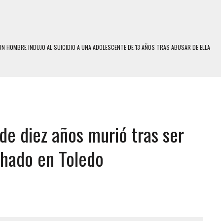
N HOMBRE INDUJO AL SUICIDIO A UNA ADOLESCENTE DE 13 AÑOS TRAS ABUSAR DE ELLA
 UN HOMBRE Y SU FAMILIA TRAS LOS TERREMOTOS: CAYERON DESDE EL PISO NUEVE DEL
COMERCIAL DE CHACAO
DEJÓ HERIDAS A SU PRIMA Y A OTRO FAMILIAR EN BOLÍVAR
de diez años murió tras ser
MO DÍA EN SECTORES VECINOS
S UÑAS BONITAS’ 42 DÍAS DESPUÉS DE LOS TERREMOTOS EN LA GUAIRA
hado en Toledo
S: HALLARON EL CUERPO DENTRO DE SU CASA
RAS SER ACOSADA Y ABUSADA POR LA PAREJA DE SU ABUELA
E UNA ADOLESCENTE VENEZOLANA EN REUNIÓN CON AMIGOS
 TRATAMIENTO DESENCADENÓ TRAGEDIA FAMILIAR