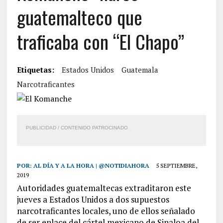
guatemalteco que
traficaba con “El Chapo”
Etiquetas:
Estados Unidos
Guatemala
Narcotraficantes
PUBLICIDAD / CONTENIDO PATROCINADO
POR:
AL DÍA Y A LA HORA | @NOTIDIAHORA
5 SEPTIEMBRE,
2019
Autoridades guatemaltecas extraditaron este
jueves a Estados Unidos a dos supuestos
narcotraficantes locales, uno de ellos señalado
de ser enlace del cártel mexicano de Sinaloa del