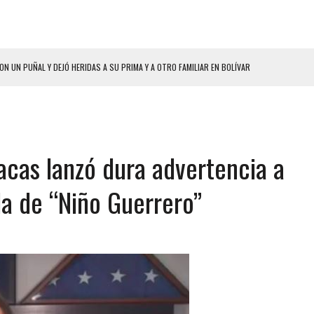
ON UN PUÑAL Y DEJÓ HERIDAS A SU PRIMA Y A OTRO FAMILIAR EN BOLÍVAR
A EN SECTORES VECINOS
S BONITAS’ 42 DÍAS DESPUÉS DE LOS TERREMOTOS EN LA GUAIRA
LLARON EL CUERPO DENTRO DE SU CASA
acas lanzó dura advertencia a
ER ACOSADA Y ABUSADA POR LA PAREJA DE SU ABUELA
 ADOLESCENTE VENEZOLANA EN REUNIÓN CON AMIGOS
da de “Niño Guerrero”
AMIENTO DESENCADENÓ TRAGEDIA FAMILIAR
DIO A UNA ADOLESCENTE DE 13 AÑOS TRAS ABUSAR DE ELLA
 GRAN MAGNITUD EN ZONA INDUSTRIAL DE EL LLANITO
CIAL DE CHACAO