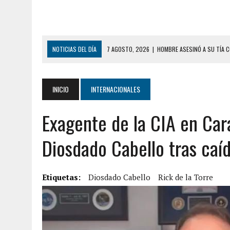
NOTICIAS DEL DÍA
7 AGOSTO, 2026
|
HOMBRE ASESINÓ A SU TÍA C
7 AGOSTO, 2026
|
YARACUY: ASESINARON DOS HOMBRES EL MISMO DÍ
7 AGOSTO, 2026
|
LOCALIZARON CUERPO DE ‘LA SEÑORA DE LAS UÑA
INICIO
INTERNACIONALES
6 AGOSTO, 2026
|
MISTERIOSA MUERTE DE MODELO EN MONAGAS: HA
Exagente de la CIA en Car
6 AGOSTO, 2026
|
BARINAS: ADOLESCENTE SE QUITÓ LA VIDA TRAS S
6 AGOSTO, 2026
|
CONMOCIÓN EN COLORADO POR ASESINATO DE UNA
Diosdado Cabello tras caí
5 AGOSTO, 2026
|
PRESUNTO BROTE PSICÓTICO POR FALTA DE TRAT
5 AGOSTO, 2026
|
HORROR EN BARINAS: UN HOMBRE INDUJO AL SUICI
Etiquetas:
Diosdado Cabello
Rick de la Torre
8 AGOSTO, 2026
|
BOMBEROS DE CARACAS COMBATIERON INCENDIO DE
7 AGOSTO, 2026
|
FUGA DE GAS GENERÓ EXPLOSIÓN EN LOCAL COMER