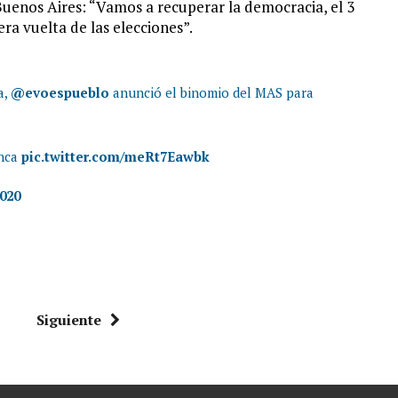
Buenos Aires: “Vamos a recuperar la democracia, el 3
a vuelta de las elecciones”.
a,
@evoespueblo
anunció el binomio del MAS para
anca
pic.twitter.com/meRt7Eawbk
2020
Siguiente