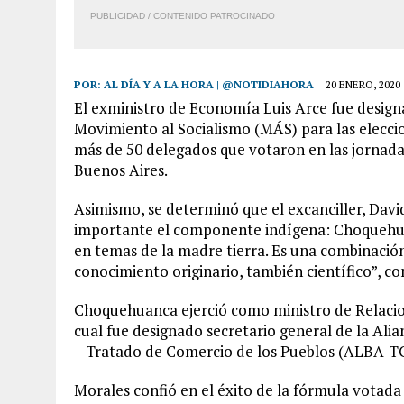
PUBLICIDAD / CONTENIDO PATROCINADO
POR:
AL DÍA Y A LA HORA | @NOTIDIAHORA
20 ENERO, 2020
El exministro de Economía Luis Arce fue design
Movimiento al Socialismo (MÁS) para las eleccio
más de 50 delegados que votaron en las jornada
Buenos Aires.
Asimismo, se determinó que el excanciller, Da
importante el componente indígena: Choquehu
en temas de la madre tierra. Es una combinación
conocimiento originario, también científico”, 
Choquehuanca ejerció como ministro de Relacione
cual fue designado secretario general de la Ali
– Tratado de Comercio de los Pueblos (ALBA-T
Morales confió en el éxito de la fórmula votada