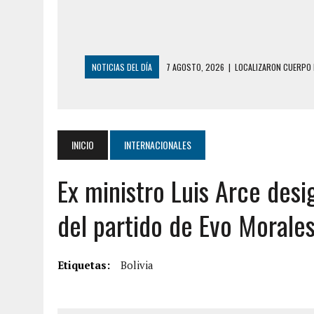
NOTICIAS DEL DÍA
6 AGOSTO, 2026
|
MISTERIOSA MUERTE D
6 AGOSTO, 2026
|
BARINAS: ADOLESCENTE SE QUITÓ LA VIDA T
6 AGOSTO, 2026
|
CONMOCIÓN EN COLORADO POR ASESINATO D
5 AGOSTO, 2026
|
PRESUNTO BROTE PSICÓTICO POR FALTA DE
INICIO
INTERNACIONALES
5 AGOSTO, 2026
|
HORROR EN BARINAS: UN HOMBRE INDUJO AL 
Ex ministro Luis Arce des
3 AGOSTO, 2026
|
LA INCREÍBLE FORMA EN LA QUE SOBREVIVIÓ
EDIFICIO PETUNIA
del partido de Evo Morale
7 AGOSTO, 2026
|
FUGA DE GAS GENERÓ EXPLOSIÓN EN LOCAL 
7 AGOSTO, 2026
|
HOMBRE ASESINÓ A SU TÍA CON UN PUÑAL Y 
Etiquetas:
Bolivia
7 AGOSTO, 2026
|
YARACUY: ASESINARON DOS HOMBRES EL MIS
7 AGOSTO, 2026
|
LOCALIZARON CUERPO DE ‘LA SEÑORA DE LA