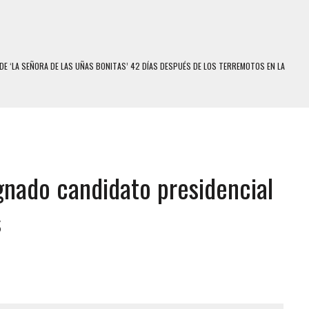
E MODELO EN MONAGAS: HALLARON EL CUERPO DENTRO DE SU CASA
RAS SER ACOSADA Y ABUSADA POR LA PAREJA DE SU ABUELA
E UNA ADOLESCENTE VENEZOLANA EN REUNIÓN CON AMIGOS
 TRATAMIENTO DESENCADENÓ TRAGEDIA FAMILIAR
SUICIDIO A UNA ADOLESCENTE DE 13 AÑOS TRAS ABUSAR DE ELLA
ignado candidato presidencial
 UN HOMBRE Y SU FAMILIA TRAS LOS TERREMOTOS: CAYERON DESDE EL PISO NUEVE DEL
s
COMERCIAL DE CHACAO
DEJÓ HERIDAS A SU PRIMA Y A OTRO FAMILIAR EN BOLÍVAR
MO DÍA EN SECTORES VECINOS
S UÑAS BONITAS’ 42 DÍAS DESPUÉS DE LOS TERREMOTOS EN LA GUAIRA