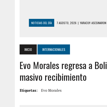
NOTICIAS DEL DÍA
7 AGOSTO, 2026
|
YARACUY: ASESINARON
7 AGOSTO, 2026
|
LOCALIZARON CUERPO DE ‘LA SEÑORA DE LA
6 AGOSTO, 2026
|
MISTERIOSA MUERTE DE MODELO EN MONAGA
6 AGOSTO, 2026
|
BARINAS: ADOLESCENTE SE QUITÓ LA VIDA T
INICIO
INTERNACIONALES
6 AGOSTO, 2026
|
CONMOCIÓN EN COLORADO POR ASESINATO D
Evo Morales regresa a Bol
5 AGOSTO, 2026
|
PRESUNTO BROTE PSICÓTICO POR FALTA DE
5 AGOSTO, 2026
|
HORROR EN BARINAS: UN HOMBRE INDUJO AL 
masivo recibimiento
3 AGOSTO, 2026
|
LA INCREÍBLE FORMA EN LA QUE SOBREVIVIÓ
EDIFICIO PETUNIA
Etiquetas:
Evo Morales
7 AGOSTO, 2026
|
FUGA DE GAS GENERÓ EXPLOSIÓN EN LOCAL 
7 AGOSTO, 2026
|
HOMBRE ASESINÓ A SU TÍA CON UN PUÑAL Y 