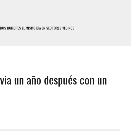
 DOS HOMBRES EL MISMO DÍA EN SECTORES VECINOS
S UÑAS BONITAS’ 42 DÍAS DESPUÉS DE LOS TERREMOTOS EN LA GUAIRA
S: HALLARON EL CUERPO DENTRO DE SU CASA
RAS SER ACOSADA Y ABUSADA POR LA PAREJA DE SU ABUELA
E UNA ADOLESCENTE VENEZOLANA EN REUNIÓN CON AMIGOS
ivia un año después con un
 TRATAMIENTO DESENCADENÓ TRAGEDIA FAMILIAR
SUICIDIO A UNA ADOLESCENTE DE 13 AÑOS TRAS ABUSAR DE ELLA
 UN HOMBRE Y SU FAMILIA TRAS LOS TERREMOTOS: CAYERON DESDE EL PISO NUEVE DEL
COMERCIAL DE CHACAO
DEJÓ HERIDAS A SU PRIMA Y A OTRO FAMILIAR EN BOLÍVAR