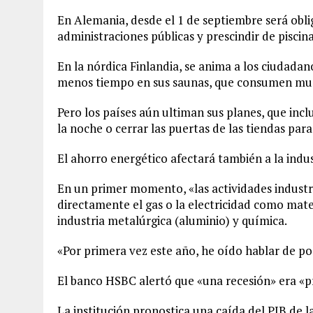
En Alemania, desde el 1 de septiembre será oblig
administraciones públicas y prescindir de piscin
En la nórdica Finlandia, se anima a los ciudada
menos tiempo en sus saunas, que consumen mu
Pero los países aún ultiman sus planes, que inc
la noche o cerrar las puertas de las tiendas para
El ahorro energético afectará también a la indus
En un primer momento, «las actividades industri
directamente el gas o la electricidad como mater
industria metalúrgica (aluminio) y química.
«Por primera vez este año, he oído hablar de pos
El banco HSBC alertó que «una recesión» era «p
La institución pronostica una caída del PIB de l