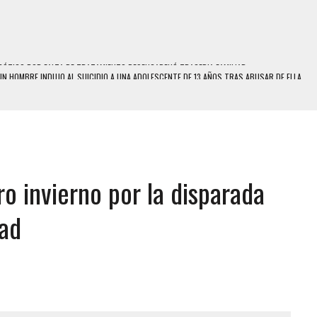
N HOMBRE INDUJO AL SUICIDIO A UNA ADOLESCENTE DE 13 AÑOS TRAS ABUSAR DE ELLA
 UN HOMBRE Y SU FAMILIA TRAS LOS TERREMOTOS: CAYERON DESDE EL PISO NUEVE DEL
 MIENTRAS LA CASA SE INUNDABA
LE Y MURIÓ A MANOS DE VARIOS DE ELLOS EN MATURÍN
o invierno por la disparada
ENTRO DE CARACAS CON MÁS DE 20 PERSONAS ADENTRO
US HIJOS, UNO PERDIÓ LA VIDA
dad
S: HALLARON EL CUERPO DENTRO DE SU CASA
RAS SER ACOSADA Y ABUSADA POR LA PAREJA DE SU ABUELA
E UNA ADOLESCENTE VENEZOLANA EN REUNIÓN CON AMIGOS
 TRATAMIENTO DESENCADENÓ TRAGEDIA FAMILIAR