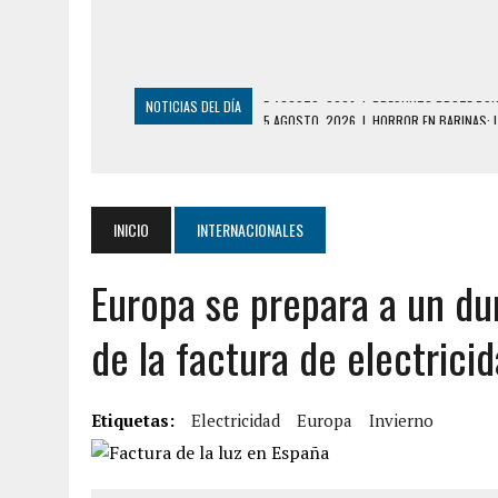
NOTICIAS DEL DÍA
5 AGOSTO, 2026
|
HORROR EN BARINAS: U
3 AGOSTO, 2026
|
LA INCREÍBLE FORMA EN LA QUE SOBREVIVIÓ
EDIFICIO PETUNIA
3 AGOSTO, 2026
|
YARACUY: INTENTÓ DESCONECTAR SU NEVERA
INICIO
INTERNACIONALES
2 AGOSTO, 2026
|
AYUDABA A PERSONAS EN SITUACIÓN DE CAL
Europa se prepara a un dur
2 AGOSTO, 2026
|
COLAPSÓ TECHO DE UNA VIVIENDA EN EL C
2 AGOSTO, 2026
|
FALCÓN: MUJER ATACÓ CON UN CUCHILLO A S
de la factura de electrici
6 AGOSTO, 2026
|
MISTERIOSA MUERTE DE MODELO EN MONAGA
6 AGOSTO, 2026
|
BARINAS: ADOLESCENTE SE QUITÓ LA VIDA T
Etiquetas:
Electricidad
Europa
Invierno
6 AGOSTO, 2026
|
CONMOCIÓN EN COLORADO POR ASESINATO D
5 AGOSTO, 2026
|
PRESUNTO BROTE PSICÓTICO POR FALTA DE