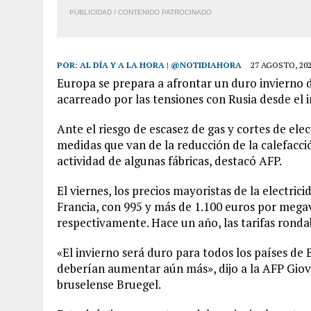
PUBLICIDAD / CONTENIDO PATROCINADO
POR:
AL DÍA Y A LA HORA | @NOTIDIAHORA
27 AGOSTO, 20
Europa se prepara a afrontar un duro invierno 
acarreado por las tensiones con Rusia desde el i
Ante el riesgo de escasez de gas y cortes de ele
medidas que van de la reducción de la calefacción
actividad de algunas fábricas, destacó AFP.
El viernes, los precios mayoristas de la electri
Francia, con 995 y más de 1.100 euros por megav
respectivamente. Hace un año, las tarifas rond
«El invierno será duro para todos los países de
deberían aumentar aún más», dijo a la AFP Giova
bruselense Bruegel.